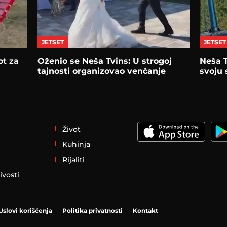
JETSET
JETSET
ot za
Oženio se Neša Tvins: U strogoj
Neša 
tajnosti organizovao venčanje
svoju
Život
Kuhinja
Rijaliti
ivosti
Uslovi korišćenja
Politika privatnosti
Kontakt