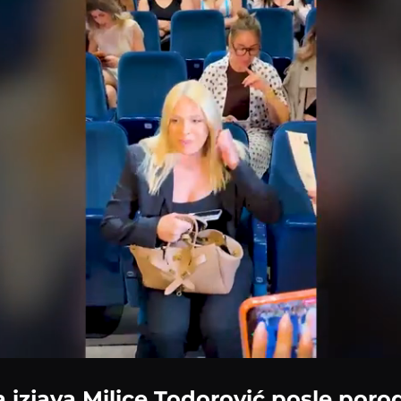
 izjava Milice Todorović posle poro