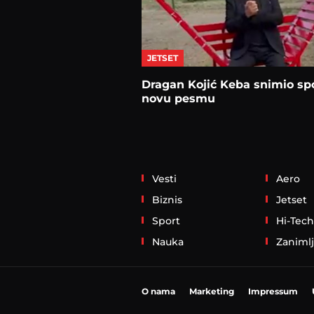
JETSET
Dragan Kojić Keba snimio sp
novu pesmu
Vesti
Aero
Biznis
Jetset
Sport
Hi-Tech
Nauka
Zanimlj
O nama
Marketing
Impressum