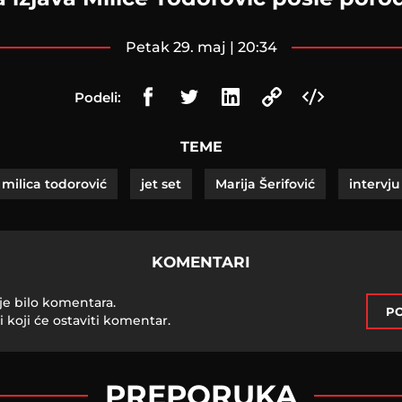
petak 29. maj | 20:34
Podeli:
TEME
milica todorović
jet set
Marija Šerifović
intervju
KOMENTARI
je bilo komentara.
PO
i koji će ostaviti komentar.
PREPORUKA