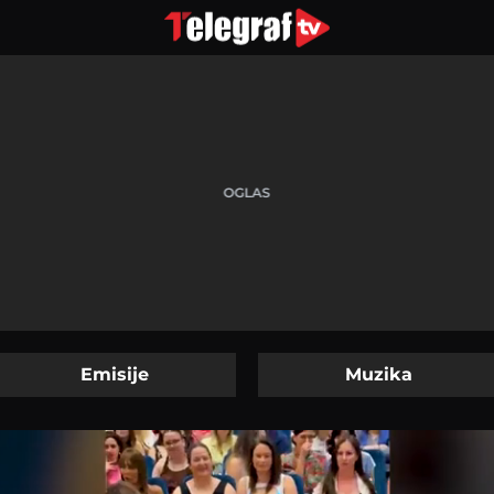
Emisije
Muzika