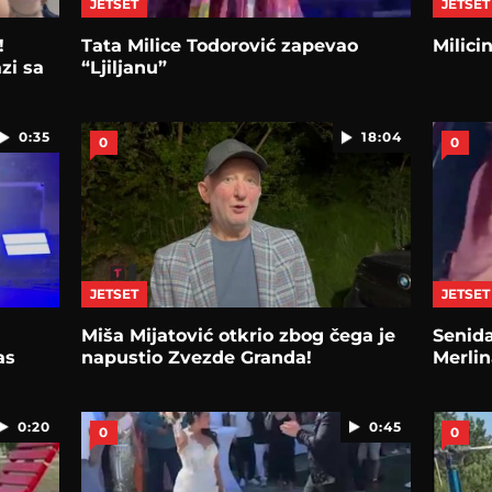
JETSET
JETSET
!
Tata Milice Todorović zapevao
Milici
zi sa
“Ljiljanu”
0:35
18:04
0
0
JETSET
JETSET
Miša Mijatović otkrio zbog čega je
Senida
as
napustio Zvezde Granda!
Merlin
0:20
0:45
0
0