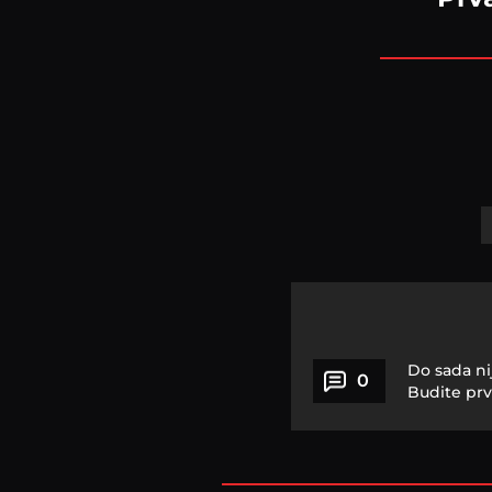
Do sada ni
0
Budite prv