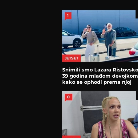
1
JETSET
Snimili smo Lazara Ristovsk
39 godina mlađom devojkom
kako se ophodi prema njoj
0