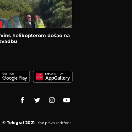
Tvins helikopterom došao na
 svadbu
© Telegraf 2021
Sva prava zadržana.