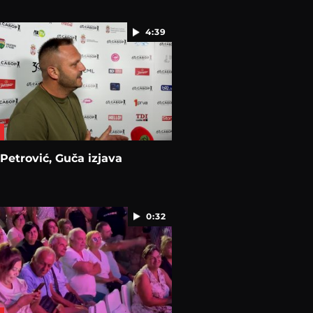
4:39
Petrović, Guča izjava
0:32