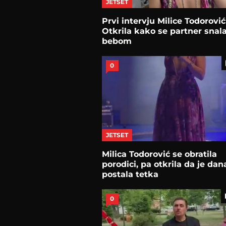
JETSET
Prvi intervju Milice Todorović
Otkrila kako se partner snala
bebom
0
JETSET
Milica Todorović se obratila
porodici, pa otkrila da je dan
postala tetka
0