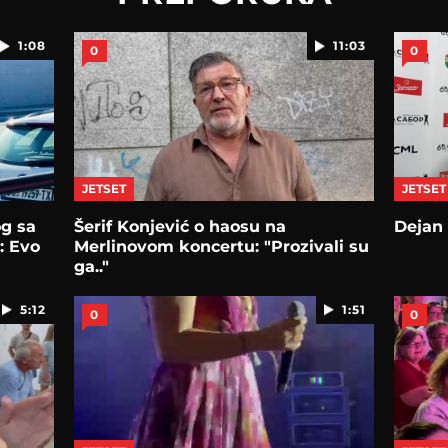
1:08
11:03
0
0
JETSET
JETSET
og sa
Šerif Konjević o haosu na
Dejan 
: Evo
Merlinovom koncertu: "Prozivali su
ga.."
5:12
1:51
0
0