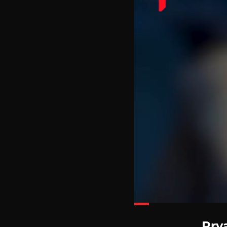
Loaded
:
34.83%
Prva