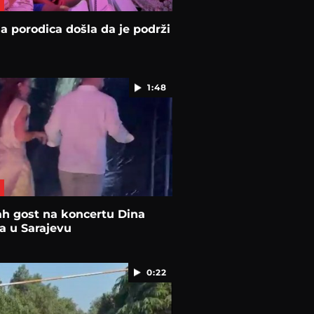
na porodica došla da je podrži
1:48
h gost na koncertu Dina
a u Sarajevu
0:22