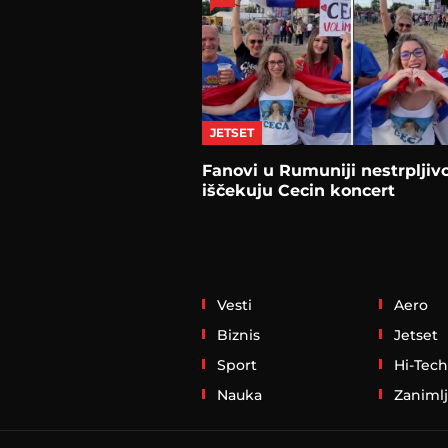
JETSET
Fanovi u Rumuniji nestrpljiv
iščekuju Cecin koncert
Vesti
Aero
Biznis
Jetset
Sport
Hi-Tech
Nauka
Zanimlj