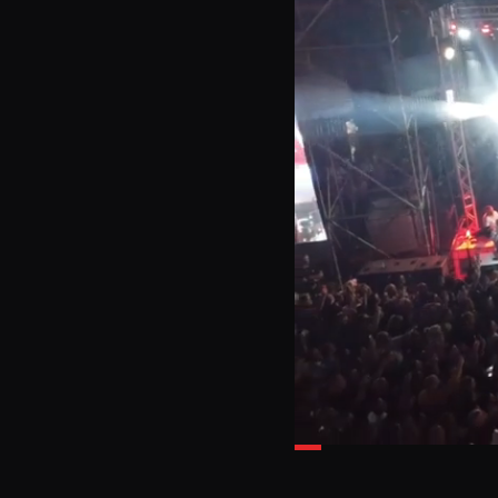
Loaded
:
20.49%