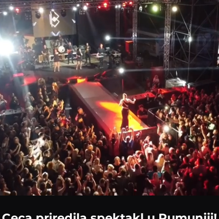
Ceca priredila spektakl u Rumuniji!