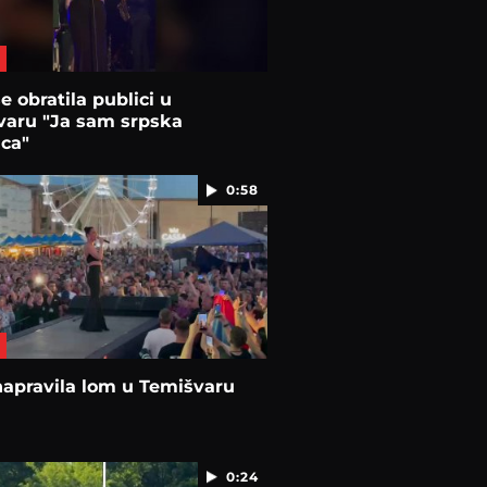
e obratila publici u
varu "Ja sam srpska
ca"
0:58
apravila lom u Temišvaru
0:24