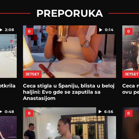
PREPORUKA
2:08
0:14
0
0
JETSET
JETSET
tkrila
Ceca stigla u Španiju, blista u beloj
Ceca n
haljini: Evo gde se zaputila sa
ovu p
Anastasijom
0:48
6:56
0
0