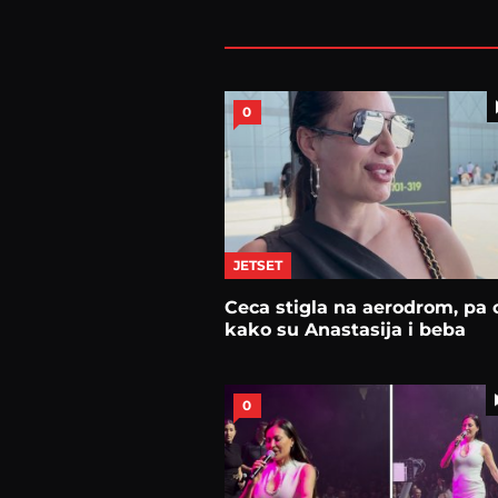
0
JETSET
Ceca stigla na aerodrom, pa o
kako su Anastasija i beba
0