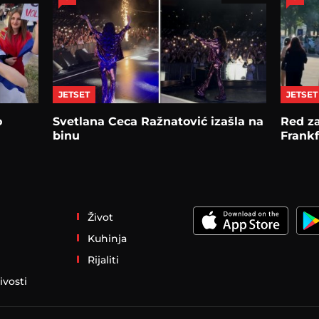
JETSET
JETSET
o
Svetlana Ceca Ražnatović izašla na
Red za
binu
Frankf
Život
Kuhinja
Rijaliti
ivosti