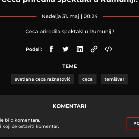
nedelja 31. maj | 00:24
Ceca priredila spektakl u Rumuniji!
Podeli:
TEME
svetlana ceca ražnatović
ceca
temišvar
KOMENTARI
je bilo komentara.
PO
i koji će ostaviti komentar.