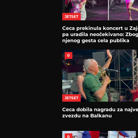
JETSET
Ceca prekinula koncert u Zaj
pa uradila neočekivano: Zbo
njenog gesta cela publika
reagovala
0
JETSET
Ceca dobila nagradu za najv
zvezdu na Balkanu
0