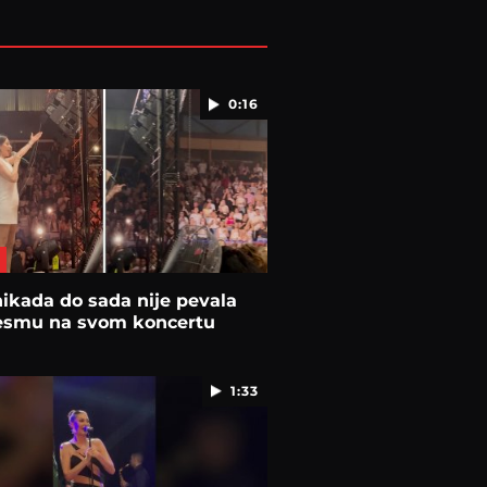
0:16
ikada do sada nije pevala
esmu na svom koncertu
1:33