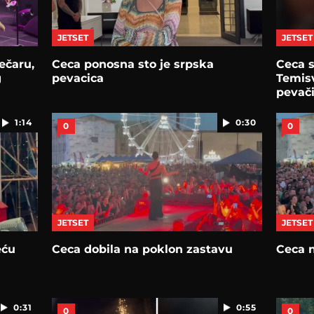
JETSET
JETSET
ečaru,
Ceca ponosna sto je srpska
Ceca s
g
pevacica
Temis
pevači
1:14
0:30
0
0
JETSET
JETSET
eću
Ceca dobila na poklon zastavu
Ceca n
0:31
0:55
0
0