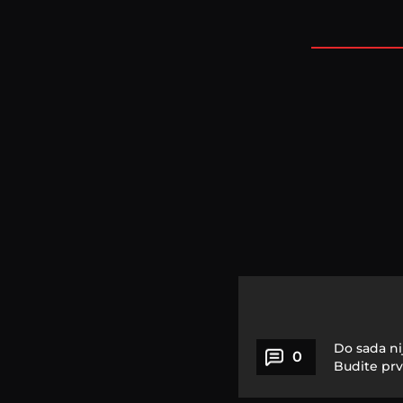
Do sada ni
0
Budite prv