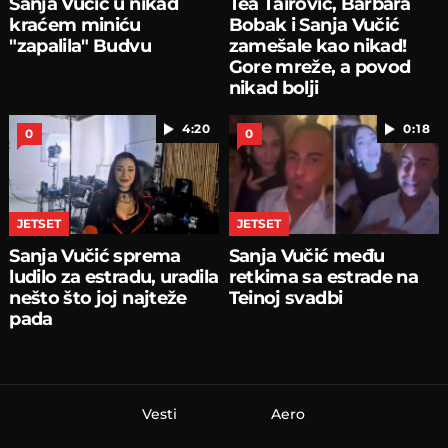
Sanja Vučić u nikad
Tea Tairović, Barbara
kraćem miniću
Bobak i Sanja Vučić
"zapalila" Budvu
zamešale kao nikad!
Gore mreže, a povod
nikad bolji
4:20
0:18
0
0
JETSET
JETSET
Sanja Vučić sprema
Sanja Vučić među
ludilo za estradu, uradila
retkima sa estrade na
nešto što joj najteže
Teinoj svadbi
pada
Vesti
Aero