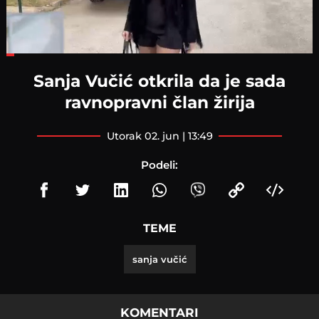
Loaded
:
24.35%
Sanja Vučić otkrila da je sada
ravnopravni član žirija
utorak 02. jun | 13:49
Podeli:
TEME
sanja vučić
KOMENTARI