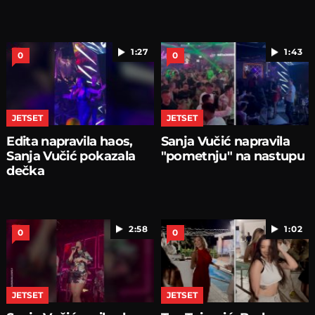
1:27
1:43
0
0
JETSET
JETSET
Edita napravila haos,
Sanja Vučić napravila
Sanja Vučić pokazala
"pometnju" na nastupu
dečka
2:58
1:02
0
0
JETSET
JETSET