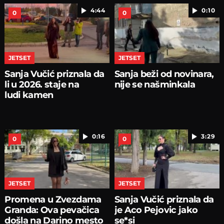
4:44
0:10
0
0
JETSET
JETSET
Sanja Vučić priznala da
Sanja beži od novinara,
li u 2026. staje na
nije se našminkala
ludi kamen
0:16
3:29
0
0
JETSET
JETSET
Promena u Zvezdama
Sanja Vučić priznala da
Granda: Ova pevačica
je Aco Pejovic jako
došla na Darino mesto
se*si