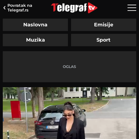
Povratak na
Telegraf.rs
Naslovna
Emisije
Muzika
Sport