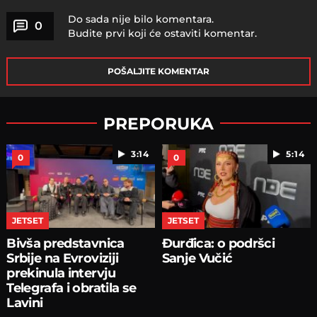
Do sada nije bilo komentara.
0
Budite prvi koji će ostaviti komentar.
POŠALJITE KOMENTAR
PREPORUKA
3:14
5:14
0
0
JETSET
JETSET
Bivša predstavnica
Đurđica: o podršci
Srbije na Evroviziji
Sanje Vučić
prekinula intervju
Telegrafa i obratila se
Lavini