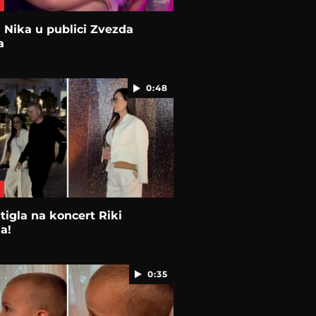
i Nika u publici Zvezda
a
0:48
tigla na koncert Riki
a!
0:35