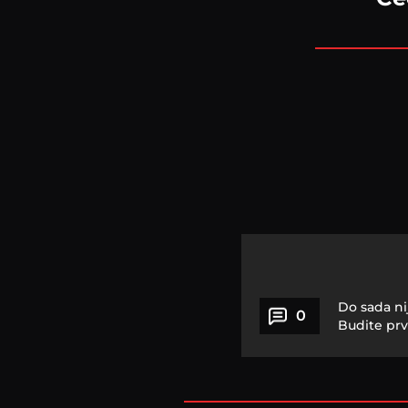
Do sada ni
0
Budite prv