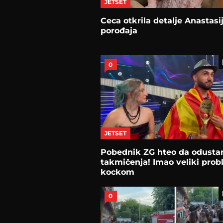
JETSET
Ceca otkrila detalje Anastasi
porođaja
0
JETSET
Pobednik ZG hteo da odusta
takmičenja! Imao veliki prob
kockom
0