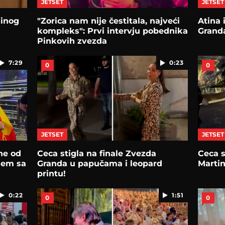
JETSET
JETSET
jinog
"Zorica nam nije čestitala, najveći
Atina 
kompleks": Prvi intervju pobednika
Grand
Pinkovih zvezda
7:29
0:23
0
0
JETSET
JETSET
ne od
Ceca stigla na finale Zvezda
Ceca s
lem sa
Granda u papučama i leopard
Martin
printu!
0:22
1:51
0
0