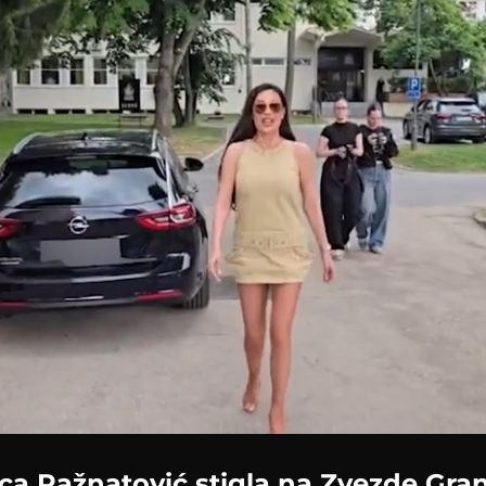
Loaded
:
85.63%
ca Ražnatović stigla na Zvezde Gra