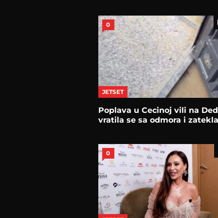
0
JETSET
Poplava u Cecinoj vili na Ded
vratila se sa odmora i zatekl
0