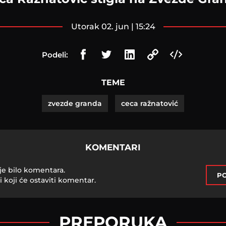
utorak 02. jun | 15:24
Podeli:
TEME
zvezde granda
ceca ražnatović
KOMENTARI
je bilo komentara.
PO
i koji će ostaviti komentar.
PREPORUKA