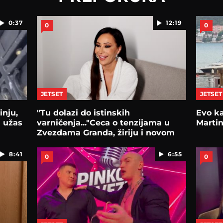
0:37
12:19
0
0
JETSET
JETSET
inju,
"Tu dolazi do istinskih
Evo k
a užas
varničenja..."Ceca o tenzijama u
Marti
Zvezdama Granda, žiriju i novom
albumu
8:41
6:55
0
0