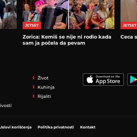
JETSET
JETSET
Zorica: Kemiš se nije ni rodio kada
Ceca s
sam ja počela da pevam
Život
Kuhinja
Rijaliti
ivosti
Uslovi korišćenja
Politika privatnosti
Kontakt