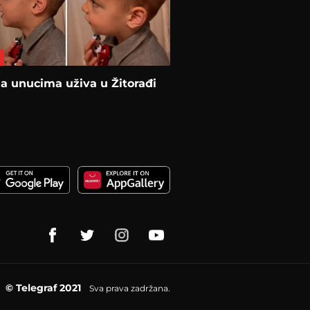
a unucima uživa u Žitorađi
© Telegraf 2021
Sva prava zadržana.