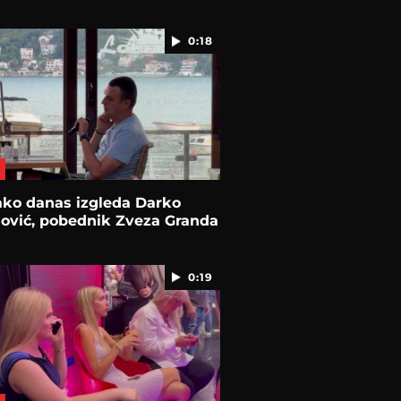
0:18
ako danas izgleda Darko
nović, pobednik Zveza Granda
0:19