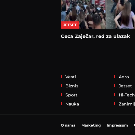
JETSET
Ceca Zaječar, red za ulazak
Vesti
Aero
Biznis
Jetset
Sport
Hi-Tech
Nauka
Zanimlj
O nama
Marketing
Impressum