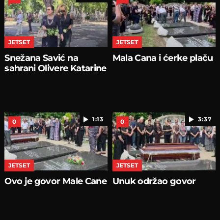
JETSET
JETSET
Snežana Savić na
Mala Cana i ćerke plaču
sahrani Olivere Katarine
1:13
3:37
0
0
JETSET
JETSET
Ovo je govor Male Cane
Unuk održao govor