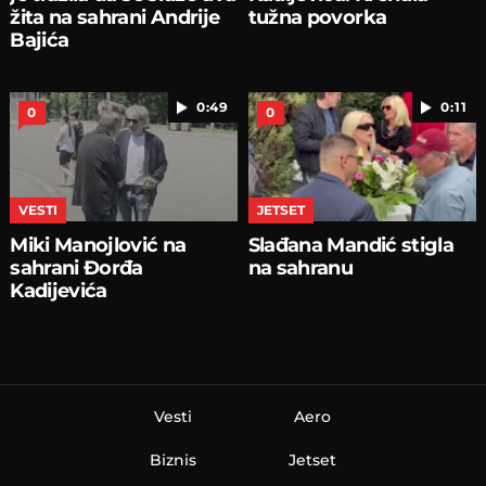
žita na sahrani Andrije
tužna povorka
Bajića
0:49
0:11
0
0
VESTI
JETSET
Miki Manojlović na
Slađana Mandić stigla
sahrani Đorđa
na sahranu
Kadijevića
Vesti
Aero
Biznis
Jetset