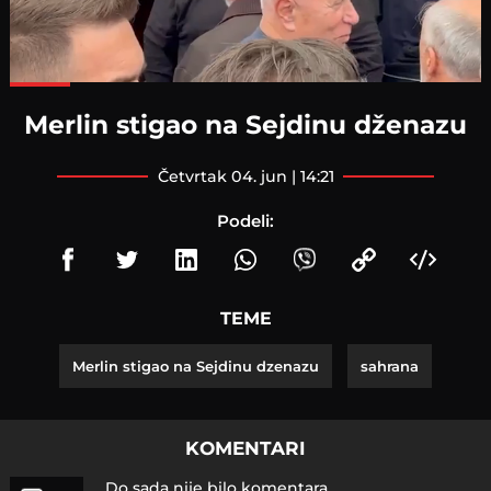
Loaded
:
100.00%
Merlin stigao na Sejdinu dženazu
četvrtak 04. jun | 14:21
Podeli:
TEME
Merlin stigao na Sejdinu dzenazu
sahrana
KOMENTARI
Do sada nije bilo komentara.