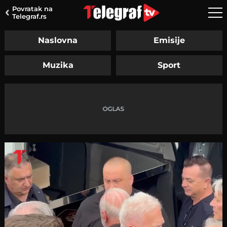
Povratak na
Telegraf.rs
Naslovna
Emisije
Muzika
Sport