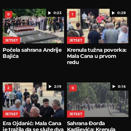
0:23
0:28
0
1
JETSET
JETSET
Počela sahrana Andrije
Krenula tužna povorka:
Bajića
Mala Cana u prvom
redu
2:19
0:16
2
0
JETSET
JETSET
Era Ojdanić: Mala Cana
Sahrana Đorđa
je tražila da se služe dva
Kadijevića: Krenula