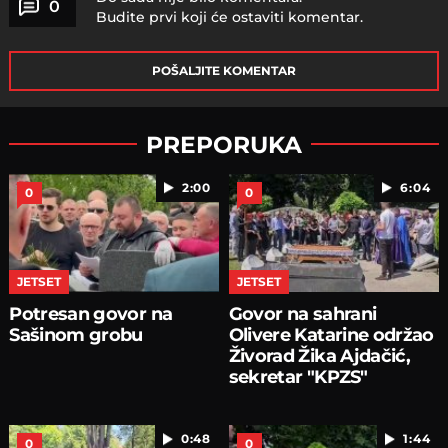
0
Budite prvi koji će ostaviti komentar.
POŠALJITE KOMENTAR
PREPORUKA
2:00
6:04
0
0
JETSET
JETSET
Potresan govor na
Govor na sahrani
Sašinom grobu
Olivere Katarine održao
Živorad Žika Ajdačić,
sekretar "KPZS"
0:48
1:44
0
0