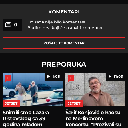
KOMENTARI
Do sada nije bilo komentara.
0
Budite prvi koji će ostaviti komentar.
POŠALJITE KOMENTAR
PREPORUKA
1:08
11:03
1
1
JETSET
JETSET
Snimili smo Lazara
Šerif Konjević o haosu
Ristovskog sa 39
na Merlinovom
godina mlađom
koncertu: "Prozivali su