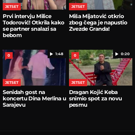
JETSET
JETSET
Prvi intervju Milice
Miša Mijatović otkrio
Todorović! Otkrila kako
zbog čega je napustio
se partner snalazi sa
Zvezde Granda!
bebom
1:48
0:20
0
0
JETSET
JETSET
Senidah gost na
Dragan Kojić Keba
koncertu Dina Merlina u
snimio spot za novu
Sarajevu
pesmu