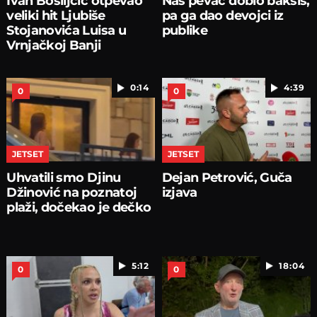
Ivan Bosiljčić otpevao
Naš pevač dobio bakšiš,
veliki hit Ljubiše
pa ga dao devojci iz
Stojanovića Luisa u
publike
Vrnjačkoj Banji
0:14
4:39
0
0
JETSET
JETSET
Uhvatili smo Djinu
Dejan Petrović, Guča
Džinović na poznatoj
izjava
plaži, dočekao je dečko
5:12
18:04
0
0