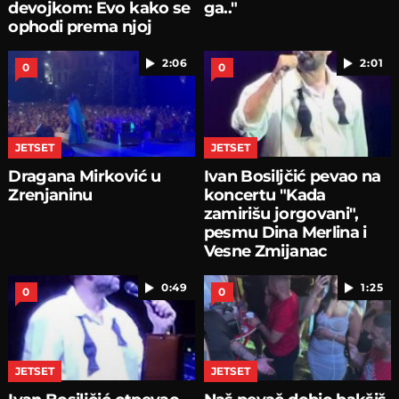
devojkom: Evo kako se
ga.."
ophodi prema njoj
2:06
2:01
0
0
JETSET
JETSET
Dragana Mirković u
Ivan Bosiljčić pevao na
Zrenjaninu
koncertu "Kada
zamirišu jorgovani",
pesmu Dina Merlina i
Vesne Zmijanac
0:49
1:25
0
0
JETSET
JETSET