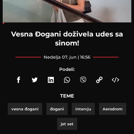
Loaded
:
11.37%
Vesna Đogani doživela udes sa
sinom!
nedelja 07. jun | 16:56
Podeli:
TEME
vesna đogani
đogani
intervju
Aerodrom
jet set