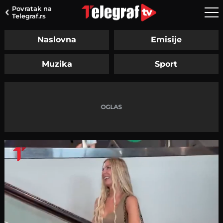
Povratak na
Telegraf.rs
Naslovna
Emisije
Muzika
Sport