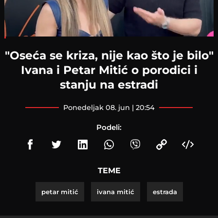
Loaded
:
5.89%
"Oseća se kriza, nije kao što je bilo"
Ivana i Petar Mitić o porodici i
stanju na estradi
ponedeljak 08. jun | 20:54
Podeli:
TEME
petar mitić
ivana mitić
estrada