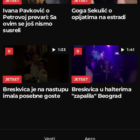
JETSET
JETSET
Ivana Pavković o
Goga Sekulić o
Petrovoj prevari: Sa
opijatima na estradi
ovim se još nismo
susreli
1:33
1:41
0
0
JETSET
JETSET
Breskvica je na nastupu
Breskvica u halterima
imala posebne goste
"zapalila" Beograd
Vesti
Aero