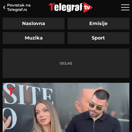
Povratak na
Telegraf.rs
Naslovna
Emisije
Muzika
Sport