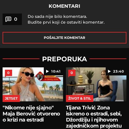
KOMENTARI
Do sada nije bilo komentara.
0
Budite prvi koji će ostaviti komentar.
POŠALJITE KOMENTAR
PREPORUKA
10:41
23:40
0
0
JETSET
ŽIVOT & STIL
"Nikome nije sjajno"
Tijana Trivić Zona
Maja Berović otvoreno
iskreno o estradi, sebi,
o krizi na estradi
Džordžiju i njihovom
zajedničkom projektu