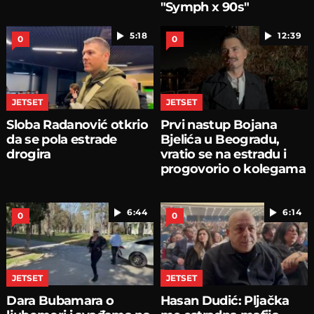
"Symph x 90s"
5:18
12:39
0
0
JETSET
JETSET
Sloba Radanović otkrio
Prvi nastup Bojana
da se pola estrade
Bjelića u Beogradu,
drogira
vratio se na estradu i
progovorio o kolegama
6:44
6:14
0
0
JETSET
JETSET
Dara Bubamara o
Hasan Dudić: Pljačka