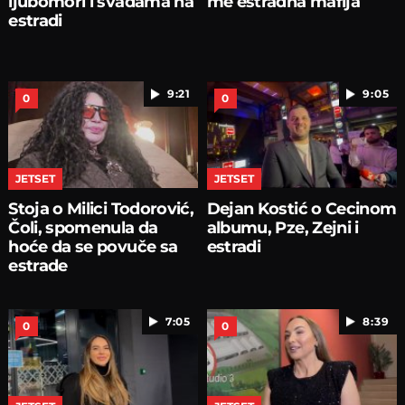
ljubomori i svađama na
me estradna mafija
estradi
9:21
9:05
0
0
JETSET
JETSET
Stoja o Milici Todorović,
Dejan Kostić o Cecinom
Čoli, spomenula da
albumu, Pze, Zejni i
hoće da se povuče sa
estradi
estrade
7:05
8:39
0
0