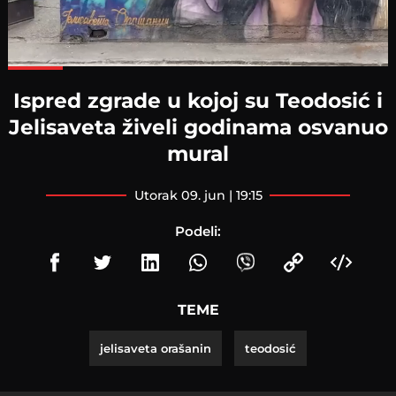
Loaded
:
100.00%
Ispred zgrade u kojoj su Teodosić i
Jelisaveta živeli godinama osvanuo
mural
utorak 09. jun | 19:15
Podeli:
TEME
jelisaveta orašanin
teodosić