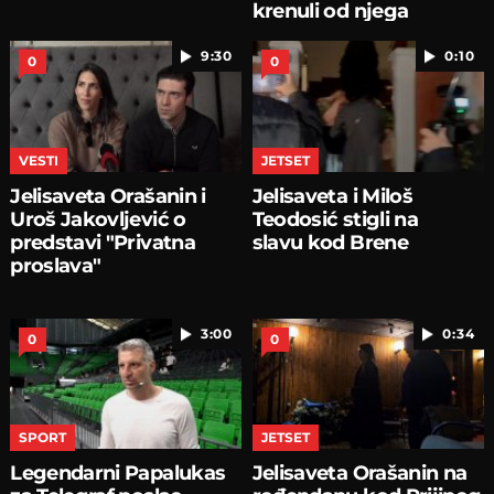
krenuli od njega
9:30
0:10
0
0
VESTI
JETSET
Jelisaveta Orašanin i
Jelisaveta i Miloš
Uroš Jakovljević o
Teodosić stigli na
predstavi "Privatna
slavu kod Brene
proslava"
3:00
0:34
0
0
SPORT
JETSET
Legendarni Papalukas
Jelisaveta Orašanin na