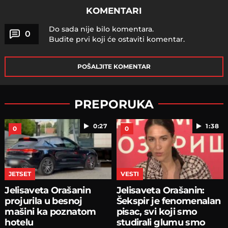
KOMENTARI
Do sada nije bilo komentara.
0
Budite prvi koji će ostaviti komentar.
POŠALJITE KOMENTAR
PREPORUKA
0:27
1:38
0
0
JETSET
VESTI
Jelisaveta Orašanin
Jelisaveta Orašanin:
projurila u besnoj
Šekspir je fenomenalan
mašini ka poznatom
pisac, svi koji smo
hotelu
studirali glumu smo