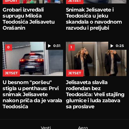
SPORT
JETSET
Grobari izvređali
Snimak Jelisavete i
suprugu Miloša
Teodosića u jeku
Teodosića Jelisavetu
skandala o navodnom
Orašanin
razvodu i preljubi
0:31
0:25
0
1
JETSET
JETSET
U besnom "poršeu"
Jelisaveta slavila
stigla u penthaus: Prvi
rođendan bez
snimak Jelisavete
Teodosića: Vreli stajling
nakon priča da je varala
glumice i luda zabava
Teodosića
sa proslave
Vesti
Aero