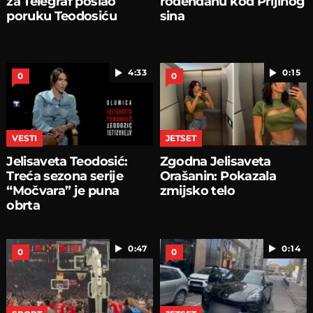
za Telegraf poslao
rođendanu kod Prijinog
poruku Teodosiću
sina
4:33
0:15
0
0
VESTI
JETSET
Jelisaveta Teodosić:
Zgodna Jelisaveta
Treća sezona serije
Orašanin: Pokazala
“Močvara” je puna
zmijsko telo
obrta
0:47
0:14
0
0