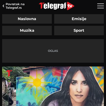
Povratak na
Telegraf.rs
Naslovna
Emisije
Muzika
Sport