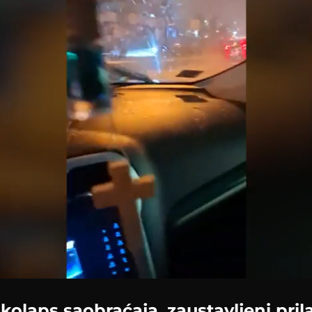
Loaded
:
52.38%
kolaps saobraćaja, zaustavljeni prila