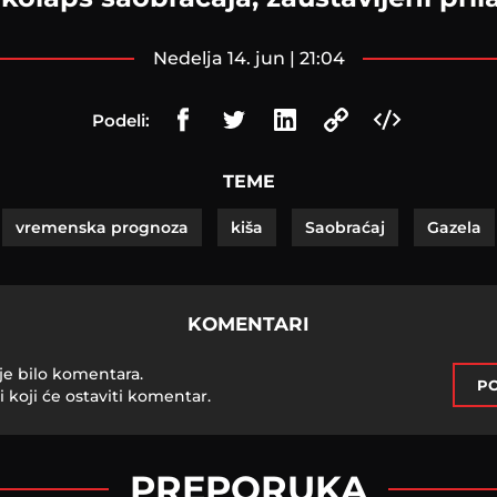
nedelja 14. jun | 21:04
Podeli:
TEME
vremenska prognoza
kiša
Saobraćaj
Gazela
KOMENTARI
je bilo komentara.
PO
i koji će ostaviti komentar.
PREPORUKA