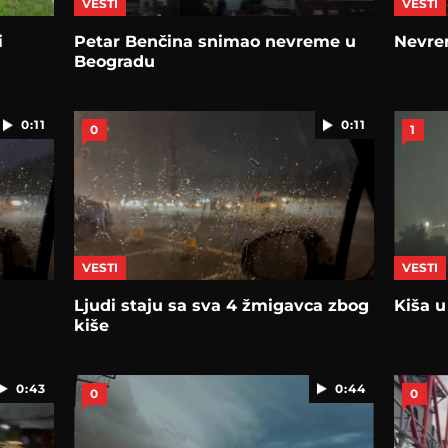
VESTI
VESTI
i
Petar Benčina snimao nevreme u
Nevrem
Beogradu
0:11
0:11
0
1
VESTI
VESTI
Ljudi staju sa sva 4 žmigavca zbog
Kiša 
kiše
0:43
0:44
0
0