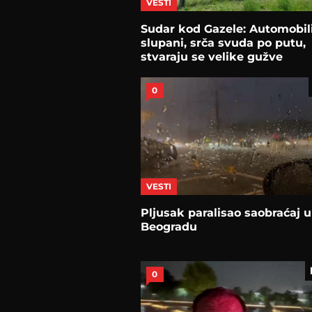
VESTI
Sudar kod Gazele: Automobil
slupani, srča svuda po putu,
stvaraju se velike gužve
0
VESTI
Pljusak paralisao saobraćaj u
Beogradu
0