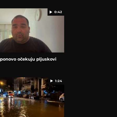
0:42
 ponovo očekuju pljuskovi
1:24