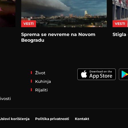
VESTI
VESTI
Sprema se nevreme na Novom
Stigla
Beogradu
Život
Kuhinja
Rijaliti
ivosti
Uslovi korišćenja
Politika privatnosti
Kontakt