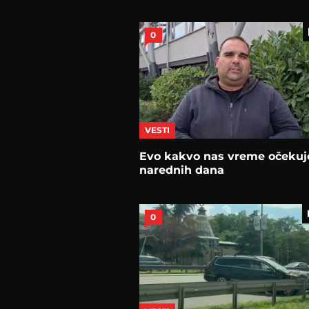
0
VESTI
Evo kakvo nas vreme očekuj
narednih dana
0