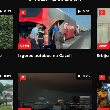
0:57
0:32
0
0
VESTI
VESTI
e
Izgoreo autobus na Gazeli
Srbiju
0:07
0:23
0
0