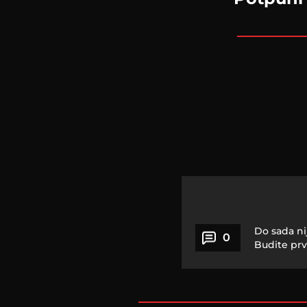
Do sada ni
0
Budite prv