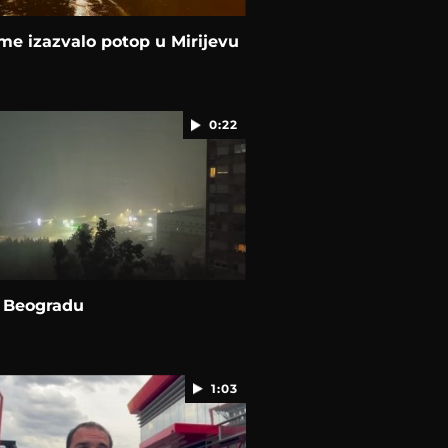
e izazvalo potop u Mirijevu
0:22
u Beogradu
1:03