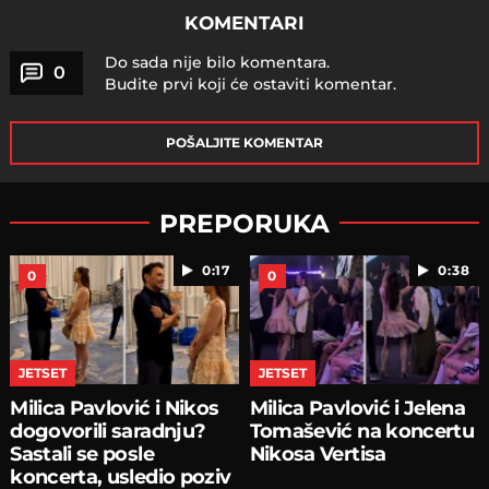
KOMENTARI
Do sada nije bilo komentara.
0
Budite prvi koji će ostaviti komentar.
POŠALJITE KOMENTAR
PREPORUKA
0:17
0:38
0
0
JETSET
JETSET
Milica Pavlović i Nikos
Milica Pavlović i Jelena
dogovorili saradnju?
Tomašević na koncertu
Sastali se posle
Nikosa Vertisa
koncerta, usledio poziv