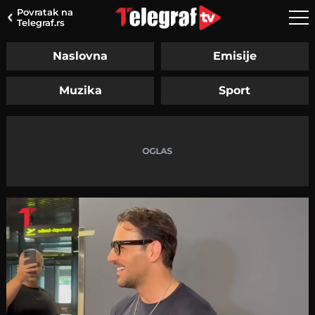
Povratak na
Telegraf.rs
Naslovna
Emisije
Muzika
Sport