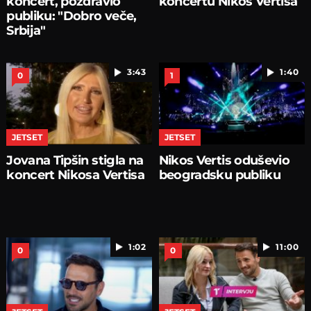
koncert, pozdravio
koncertu Nikos Vertisa
publiku: "Dobro veče,
Srbija"
3:43
1:40
0
1
JETSET
JETSET
Jovana Tipšin stigla na
Nikos Vertis oduševio
koncert Nikosa Vertisa
beogradsku publiku
1:02
11:00
0
0