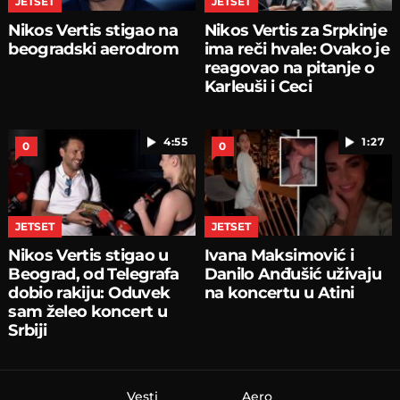
JETSET
JETSET
Nikos Vertis stigao na
Nikos Vertis za Srpkinje
beogradski aerodrom
ima reči hvale: Ovako je
reagovao na pitanje o
Karleuši i Ceci
4:55
1:27
0
0
JETSET
JETSET
Nikos Vertis stigao u
Ivana Maksimović i
Beograd, od Telegrafa
Danilo Anđušić uživaju
dobio rakiju: Oduvek
na koncertu u Atini
sam želeo koncert u
Srbiji
Vesti
Aero