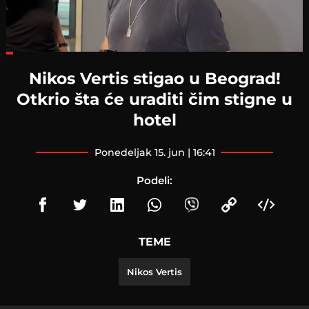
Loaded
:
19.99%
Nikos Vertis stigao u Beograd!
Otkrio šta će uraditi čim stigne u
hotel
ponedeljak 15. jun | 16:41
Podeli:
TEME
Nikos Vertis