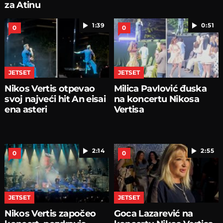
za Atinu
1:39
0:51
0
0
JETSET
JETSET
Nikos Vertis otpevao
Milica Pavlović đuska
svoj najveći hit An eisai
na koncertu Nikosa
ena asteri
Vertisa
2:14
2:55
0
0
JETSET
JETSET
Nikos Vertis započeo
Goca Lazarević na