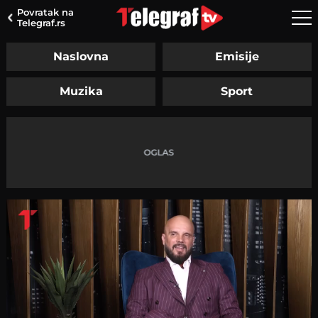
Povratak na
Telegraf.rs
Naslovna
Emisije
Muzika
Sport