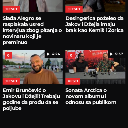
JETSET
JETSET
Slađa Alegro se
Desingerica poželeo da
rasplakala usred
Jakov i Džejla imaju
intervjua zbog pitanja o
brak kao Kemiš i Zorica
novinaru koji je
preminuo
4:24
5:37
0
0
JETSET
VESTI
Emir Brunčević o
Sonata Arctica o
Jakovu i Džejli! Trebaju
novom albumu i
godine da prođu da se
odnosu sa publikom
poljube