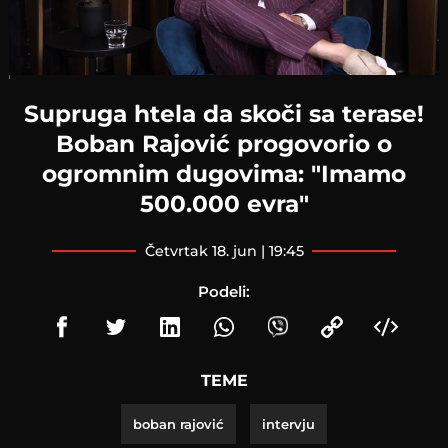
Loaded
:
1.82%
Supruga htela da skoči sa terase!
Boban Rajović progovorio o
ogromnim dugovima: "Imamo
500.000 evra"
četvrtak 18. jun | 19:45
Podeli:
TEME
boban rajović
intervju