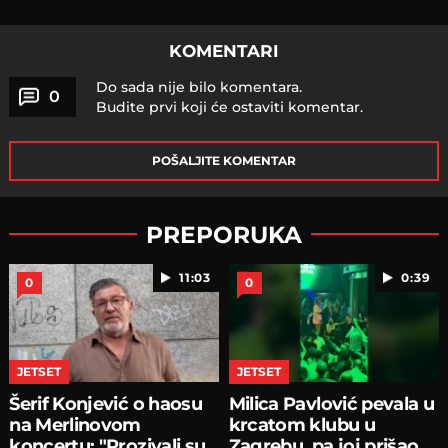
KOMENTARI
Do sada nije bilo komentara.
0
Budite prvi koji će ostaviti komentar.
POŠALJITE KOMENTAR
PREPORUKA
11:03
0:39
0
0
JETSET
JETSET
Šerif Konjević o haosu
Milica Pavlović pevala u
na Merlinovom
krcatom klubu u
koncertu: "Prozivali su
Zagrebu, pa joj prišao