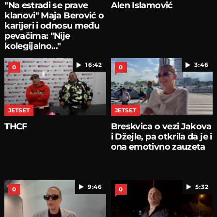
"Na estradi se prave
Alen Islamović
klanovi" Maja Berović o
karijeri i odnosu među
pevačima: "Nije
kolegijalno..."
16:42
3:46
0
0
JETSET
JETSET
THCF
Breskvica o vezi Jakova
i Džejle, pa otkrila da je i
ona emotivno zauzeta
9:46
5:32
0
0