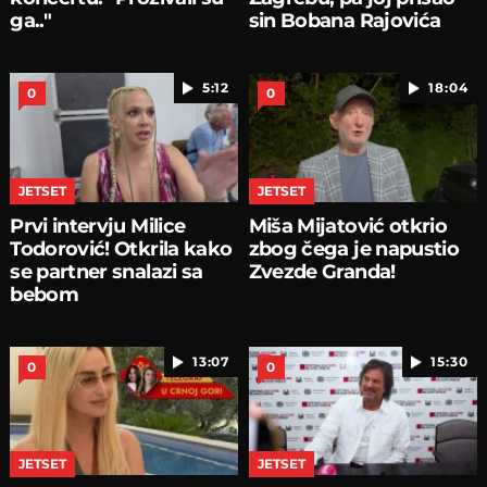
ga.."
sin Bobana Rajovića
5:12
18:04
0
0
JETSET
JETSET
Prvi intervju Milice
Miša Mijatović otkrio
Todorović! Otkrila kako
zbog čega je napustio
se partner snalazi sa
Zvezde Granda!
bebom
13:07
15:30
0
0
JETSET
JETSET