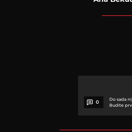
Do sada ni
0
Budite prv