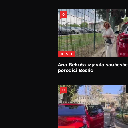
0
JETSET
Ana Bekuta izjavila saučešće
porodici Bešlić
0