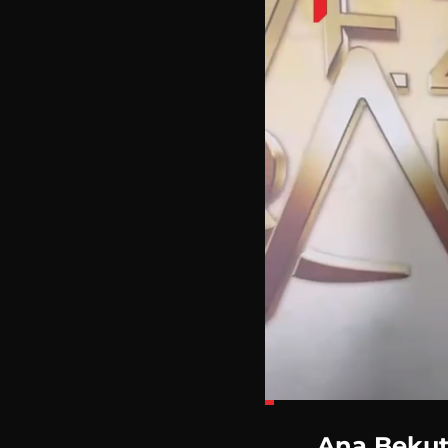
Loaded
:
11.56%
Ana Bekuta