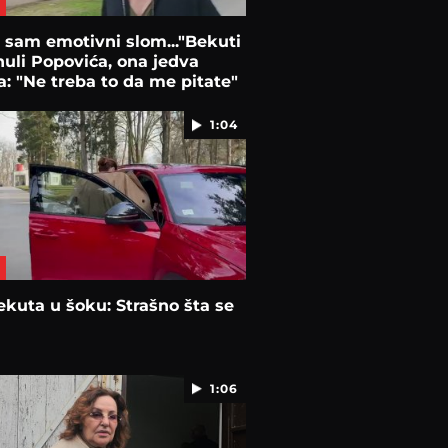
 sam emotivni slom..."Bekuti
uli Popovića, ona jedva
la: "Ne treba to da me pitate"
1:04
kuta u šoku: Strašno šta se
1:06