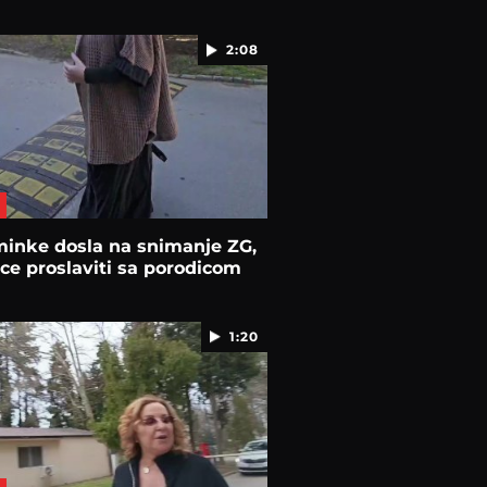
2:08
minke dosla na snimanje ZG,
ce proslaviti sa porodicom
1:20