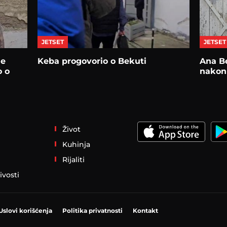
JETSET
JETSET
ne
Keba progovorio o Bekuti
Ana Be
o o
nakon
Život
Kuhinja
Rijaliti
ivosti
Uslovi korišćenja
Politika privatnosti
Kontakt