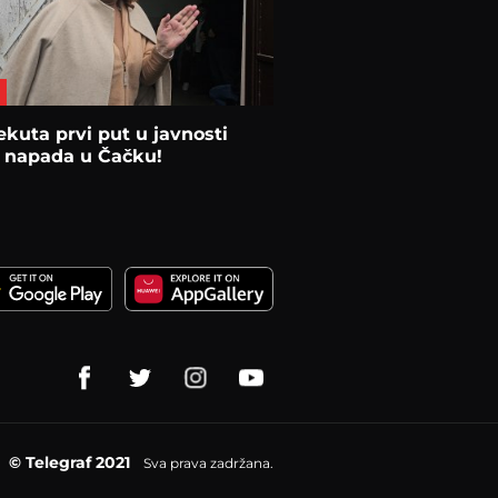
kuta prvi put u javnosti
 napada u Čačku!
© Telegraf 2021
Sva prava zadržana.