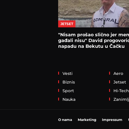
JETSET
"Nisam prošao slično jer me
gađali nisu" David progovori
napadu na Bekutu u Čačku
Vesti
Aero
Biznis
Jetset
Sport
Hi-Tech
Nauka
Zanimlj
O nama
Marketing
Impressum