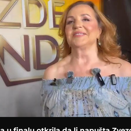
 u finalu otkrila da li napušta Zve