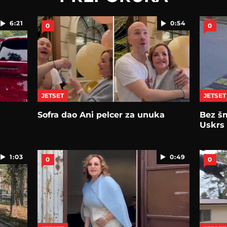
6:21
0:54
0
0
JETSET
JETSET
Sofra dao Ani pelcer za unuka
Bez š
Uskrs 
1:03
0:49
0
0