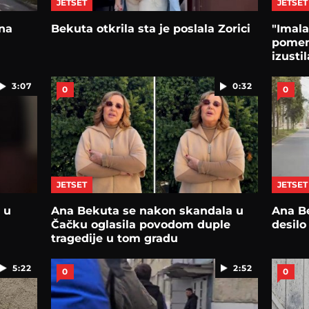
JETSET
JETSET
 na
Bekuta otkrila sta je poslala Zorici
"Imala
pomen
izusti
3:07
0:32
0
0
JETSET
JETSET
 u
Ana Bekuta se nakon skandala u
Ana Be
Čačku oglasila povodom duple
desilo
tragedije u tom gradu
5:22
2:52
0
0