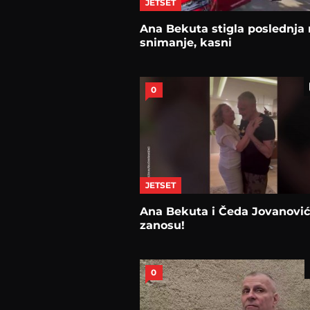
JETSET
Ana Bekuta stigla poslednja
snimanje, kasni
0
JETSET
Ana Bekuta i Čeda Jovanović
zanosu!
0