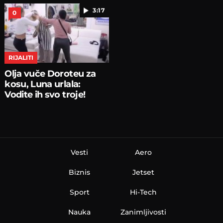
3:17
0
RIJALITI
Olja vuče Doroteu za
kosu, Luna urlala:
Vodite ih svo troje!
Vesti
Aero
Biznis
Jetset
Sport
Hi-Tech
Nauka
Zanimljivosti