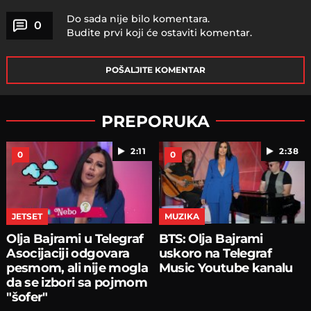
Do sada nije bilo komentara.
0
Budite prvi koji će ostaviti komentar.
POŠALJITE KOMENTAR
PREPORUKA
2:11
2:38
0
0
JETSET
MUZIKA
Olja Bajrami u Telegraf
BTS: Olja Bajrami
Asocijaciji odgovara
uskoro na Telegraf
pesmom, ali nije mogla
Music Youtube kanalu
da se izbori sa pojmom
"šofer"