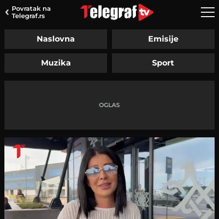
Povratak na
Telegraf.rs
Naslovna
Emisije
Muzika
Sport