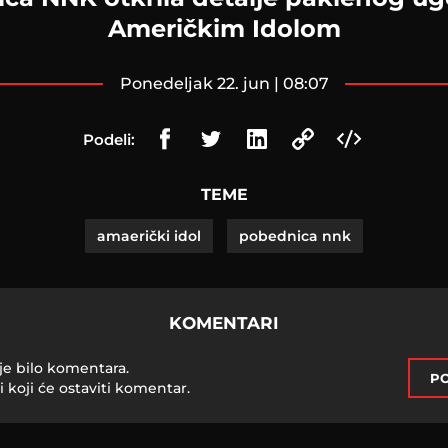
Američkim Idolom
ponedeljak 22. jun | 08:07
Podeli:
TEME
amaerički idol
pobednica nnk
KOMENTARI
je bilo komentara.
PO
i koji će ostaviti komentar.