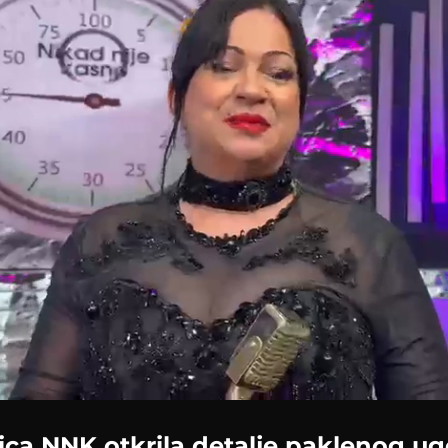
ca NNK otkrila detalje paklenog ug