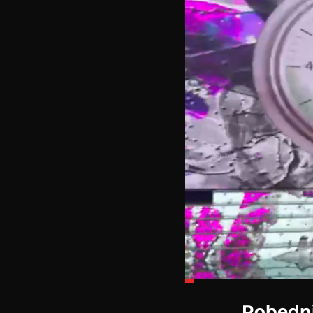
Loaded
:
14.16%
Pobedni