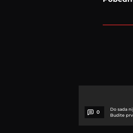
Do sada ni
0
Budite prv