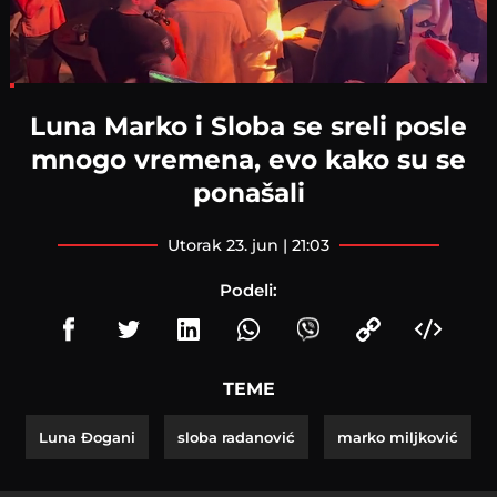
Loaded
:
7.56%
Luna Marko i Sloba se sreli posle
mnogo vremena, evo kako su se
ponašali
utorak 23. jun | 21:03
Podeli:
TEME
Luna Đogani
sloba radanović
marko miljković