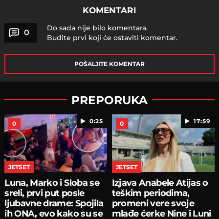
KOMENTARI
Do sada nije bilo komentara.
0
Budite prvi koji će ostaviti komentar.
POŠALJITE KOMENTAR
PREPORUKA
0:25
17:59
0
0
JETSET
JETSET
Luna, Marko i Sloba se
Izjava Anabele Atijas o
sreli, prvi put posle
teškim periodima,
ljubavne drame: Spojila
promeni vere svoje
ih ONA, evo kako su se
mlađe ćerke Nine i Luni