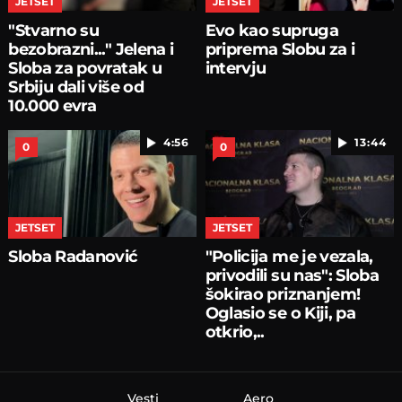
JETSET
JETSET
"Stvarno su
Evo kao supruga
bezobrazni..." Jelena i
priprema Slobu za i
Sloba za povratak u
intervju
Srbiju dali više od
10.000 evra
4:56
13:44
0
0
JETSET
JETSET
Sloba Radanović
"Policija me je vezala,
privodili su nas": Sloba
šokirao priznanjem!
Oglasio se o Kiji, pa
otkrio,..
Vesti
Aero