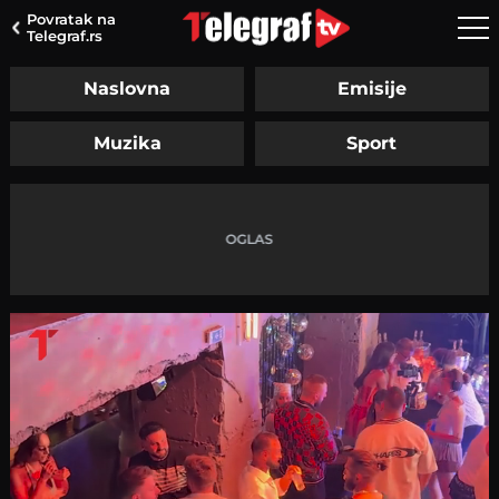
Povratak na
Telegraf.rs
Naslovna
Emisije
Muzika
Sport