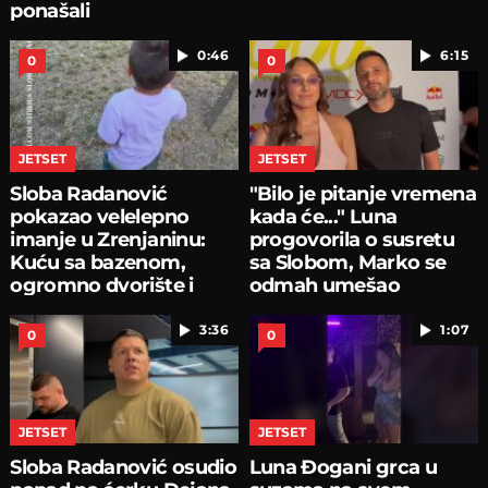
ponašali
0:46
6:15
0
0
JETSET
JETSET
Sloba Radanović
"Bilo je pitanje vremena
pokazao velelepno
kada će..." Luna
imanje u Zrenjaninu:
progovorila o susretu
Kuću sa bazenom,
sa Slobom, Marko se
ogromno dvorište i
odmah umešao
voćnjak
3:36
1:07
0
0
JETSET
JETSET
Sloba Radanović osudio
Luna Đogani grca u