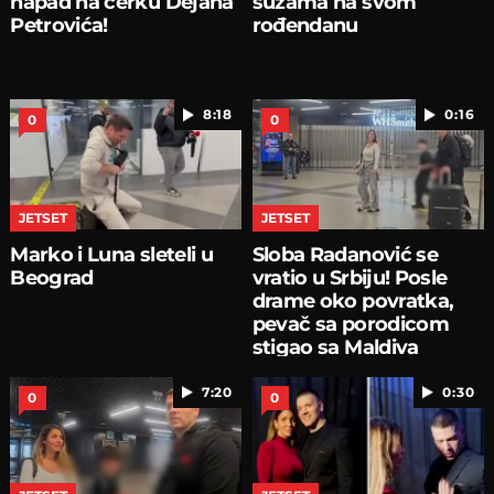
napad na ćerku Dejana
suzama na svom
Petrovića!
rođendanu
8:18
0:16
0
0
JETSET
JETSET
Marko i Luna sleteli u
Sloba Radanović se
Beograd
vratio u Srbiju! Posle
drame oko povratka,
pevač sa porodicom
stigao sa Maldiva
7:20
0:30
0
0