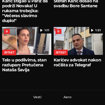
Karić stigao u Pariz da
Stefan Karić došao na
podrži Novaka! U
svadbu Bore Santane
rukama trobojka:
"Večeras slavimo
duplo!"
1:11
1:21
0
0
JETSET
JETSET
Telo u podlivima, stan
Karićev advokat nakon
razlupan: Pretučena
ročišta za Telegraf
Nataša Šavija
Vesti
Aero