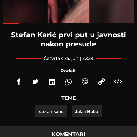
Loaded
:
100.00%
Stefan Karić prvi put u javnosti
nakon presude
četvrtak 25. jun | 22:29
Podeli:
TEME
stefan karić
Jala i Buba
KOMENTARI