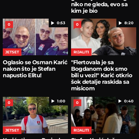
niko ne gleda, evo sa
kim je bio
0:53
8:20
0
0
JETSET
RIJALITI
Oglasio se Osman Karić
"Flertovala je sa
nakon što je Stefan
Bogdanom dok smo
napustio Elitu!
bili u vezi!" Karić otkrio
šok detalje raskida sa
misicom
1:00
0:40
0
0
JETSET
RIJALITI