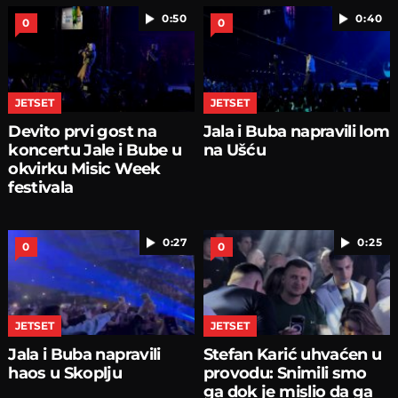
0:50
0:40
0
0
JETSET
JETSET
Devito prvi gost na
Jala i Buba napravili lom
koncertu Jale i Bube u
na Ušću
okvirku Misic Week
festivala
0:27
0:25
0
0
JETSET
JETSET
Jala i Buba napravili
Stefan Karić uhvaćen u
haos u Skoplju
provodu: Snimili smo
ga dok je mislio da ga