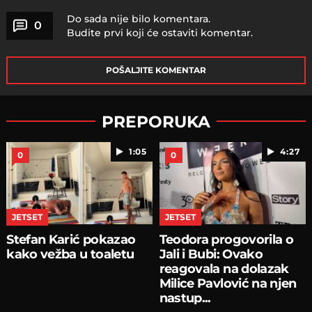
Do sada nije bilo komentara.
0
Budite prvi koji će ostaviti komentar.
POŠALJITE KOMENTAR
PREPORUKA
1:05
4:27
0
0
JETSET
JETSET
Stefan Karić pokazao
Teodora progovorila o
kako vežba u toaletu
Jali i Bubi: Ovako
reagovala na dolazak
Milice Pavlović na njen
nastup...