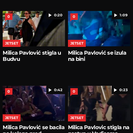
0:20
1:09
0
0
JETSET
JETSET
Milica Pavlović stigla u
Milica Pavlović se izula
Budvu
na bini
0:42
0:23
0
0
JETSET
JETSET
Milica Pavlović se bacila
Milica Pavlovic stigla na