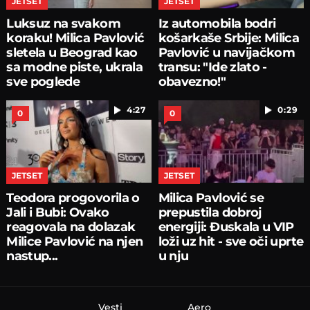
JETSET
JETSET
Luksuz na svakom
Iz automobila bodri
koraku! Milica Pavlović
košarkaše Srbije: Milica
sletela u Beograd kao
Pavlović u navijačkom
sa modne piste, ukrala
transu: "Ide zlato -
sve poglede
obavezno!"
4:27
0:29
0
0
JETSET
JETSET
Teodora progovorila o
Milica Pavlović se
Jali i Bubi: Ovako
prepustila dobroj
reagovala na dolazak
energiji: Đuskala u VIP
Milice Pavlović na njen
loži uz hit - sve oči uprte
nastup...
u nju
Vesti
Aero