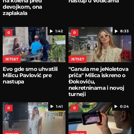
na kolena pred
nastup u Vodicama
devojkom, ona
zaplakala
1:42
8:33
0
0
JETSET
JETSET
Evo gde smo uhvatili
"Ganula me jeNoletova
Milicu Pavlović pre
priča" Milica iskreno o
nastupa
Đokoviću,
nekretninama i novoj
turneji
1:41
0:24
0
0