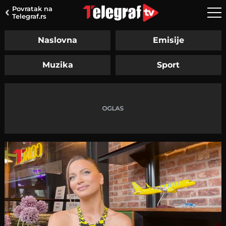
Povratak na
Telegraf.rs
Naslovna
Emisije
Muzika
Sport