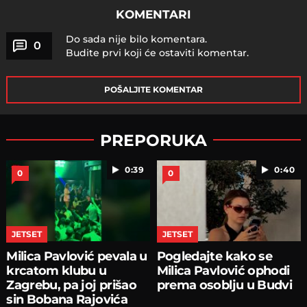
KOMENTARI
Do sada nije bilo komentara.
0
Budite prvi koji će ostaviti komentar.
POŠALJITE KOMENTAR
PREPORUKA
0:39
0:40
0
0
JETSET
JETSET
Milica Pavlović pevala u
Pogledajte kako se
krcatom klubu u
Milica Pavlović ophodi
Zagrebu, pa joj prišao
prema osoblju u Budvi
sin Bobana Rajovića