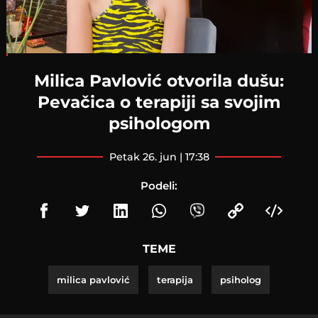
Loaded
:
3.18%
Milica Pavlović otvorila dušu:
Pevačica o terapiji sa svojim
psihologom
petak 26. jun | 17:38
Podeli:
TEME
milica pavlović
terapija
psiholog