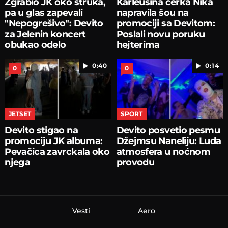
Zgrabio JK oko struka,
Karleušina ćerka Nika
pa u glas zapevali
napravila šou na
"Nepogrešivo": Devito
promociji sa Devitom:
za Jelenin koncert
Poslali novu poruku
obukao odelo
hejterima
0:40
0:14
0
0
JETSET
SPORT
Devito stigao na
Devito posvetio pesmu
promociju JK albuma:
Džejmsu Naneliju: Luda
Pevačica zavrckala oko
atmosfera u noćnom
njega
provodu
Vesti
Aero