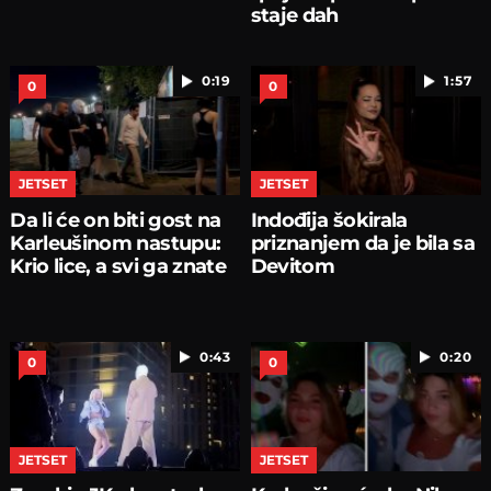
staje dah
0:19
1:57
0
0
JETSET
JETSET
Da li će on biti gost na
Indođija šokirala
Karleušinom nastupu:
priznanjem da je bila sa
Krio lice, a svi ga znate
Devitom
0:43
0:20
0
0
JETSET
JETSET