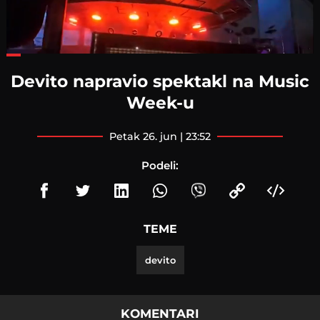
Loaded
:
45.55%
Devito napravio spektakl na Music
Week-u
petak 26. jun | 23:52
Podeli:
TEME
devito
KOMENTARI