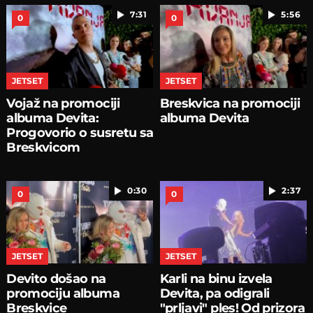
7:31
5:56
0
0
JETSET
JETSET
Vojaž na promociji
Breskvica na promociji
albuma Devita:
albuma Devita
Progovorio o susretu sa
Breskvicom
0:30
2:37
0
0
JETSET
JETSET
Devito došao na
Karli na binu izvela
promociju albuma
Devita, pa odigrali
Breskvice
"prljavi" ples! Od prizora