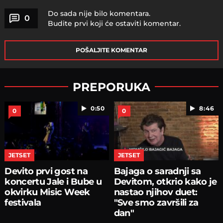
Do sada nije bilo komentara.
0
Budite prvi koji će ostaviti komentar.
POŠALJITE KOMENTAR
PREPORUKA
0:50
8:46
0
0
JETSET
JETSET
Devito prvi gost na
Bajaga o saradnji sa
koncertu Jale i Bube u
Devitom, otkrio kako je
okvirku Misic Week
nastao njihov duet:
festivala
"Sve smo završili za
dan"