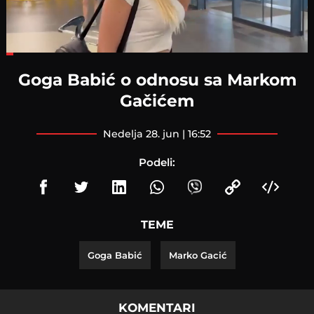
Loaded
:
21.59%
Goga Babić o odnosu sa Markom
Gačićem
nedelja 28. jun | 16:52
Podeli:
TEME
Goga Babić
Marko Gacić
KOMENTARI