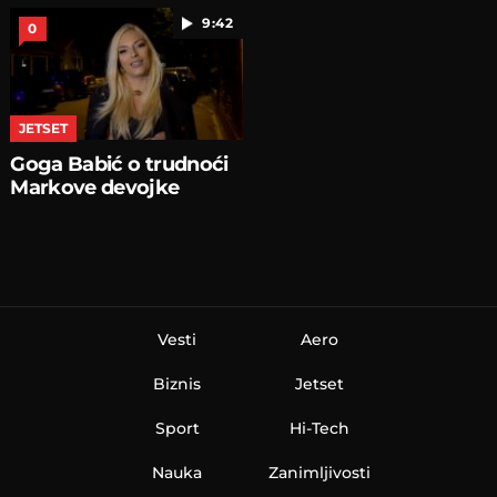
9:42
0
JETSET
Goga Babić o trudnoći
Markove devojke
Vesti
Aero
Biznis
Jetset
Sport
Hi-Tech
Nauka
Zanimljivosti