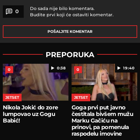
Do sada nije bilo komentara.
0
Budite prvi koji će ostaviti komentar.
POŠALJITE KOMENTAR
PREPORUKA
0:38
19:40
0
0
JETSET
JETSET
Nikola Jokić do zore
Goga prvi put javno
lumpovao uz Gogu
čestitala bivšem mužu
Babić!
Marku Gačiću na
prinovi, pa pomenula
raspodelu imovine