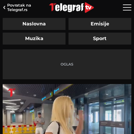
Povratak na
Telegraf.rs
Naslovna
Emisije
Muzika
Sport