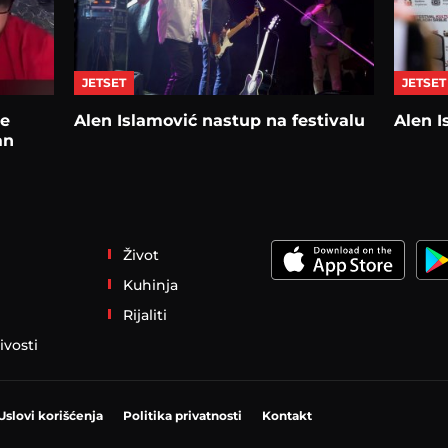
JETSET
JETSET
se
Alen Islamović nastup na festivalu
Alen I
an
Život
Kuhinja
Rijaliti
ivosti
Uslovi korišćenja
Politika privatnosti
Kontakt