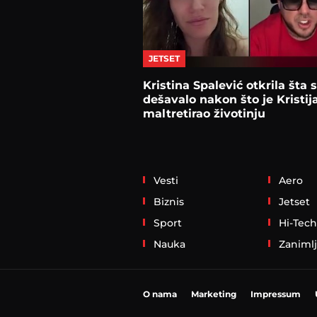
JETSET
Kristina Spalević otkrila šta 
dešavalo nakon što je Kristij
maltretirao životinju
Vesti
Aero
Biznis
Jetset
Sport
Hi-Tech
Nauka
Zanimlj
O nama
Marketing
Impressum