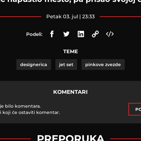
petak 03. jul | 23:33
Podeli:
TEME
designerica
jet set
pinkove zvezde
KOMENTARI
je bilo komentara.
PO
i koji će ostaviti komentar.
PREPORUKA