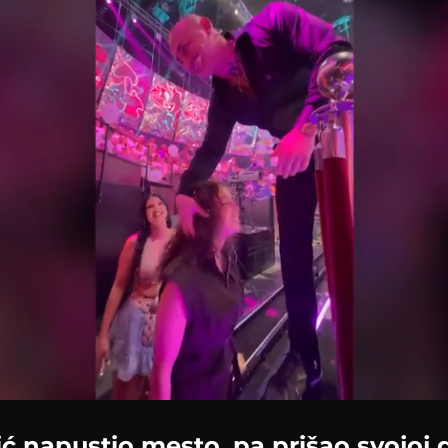
Loaded
:
100.00%
ć napustio mesto, pa prišao svojoj 