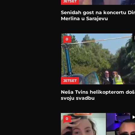
JETSET
Senidah gost na koncertu Di
Merlina u Sarajevu
0
JETSET
Neša Tvins helikopterom doš
svoju svadbu
0