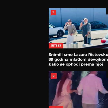
1
JETSET
Snimili smo Lazara Ristovsk
39 godina mlađom devojkom
kako se ophodi prema njoj
0