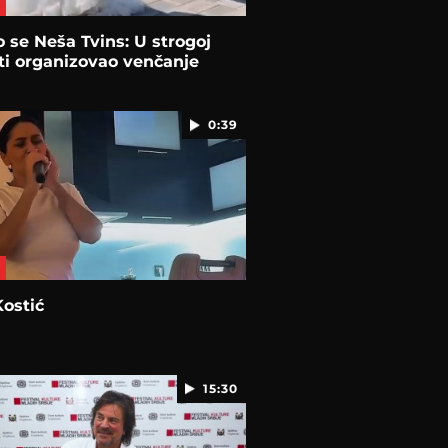
 se Neša Tvins: U strogoj
ti organizovao venčanje
0:39
ostić
15:30