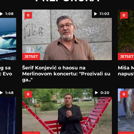
1:08
11:03
0
0
JETSET
JETSET
og sa
Šerif Konjević o haosu na
Miša M
: Evo
Merlinovom koncertu: "Prozivali su
napus
ga.."
1:48
0:20
0
0