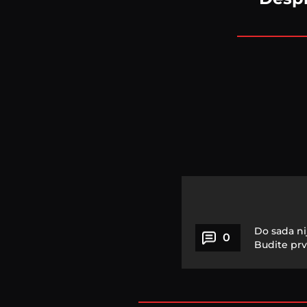
Do sada ni
0
Budite prv