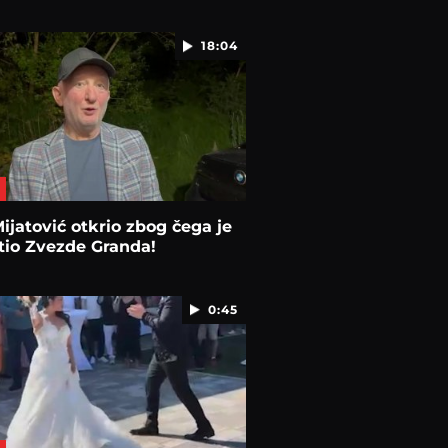
18:04
ijatović otkrio zbog čega je
tio Zvezde Granda!
0:45