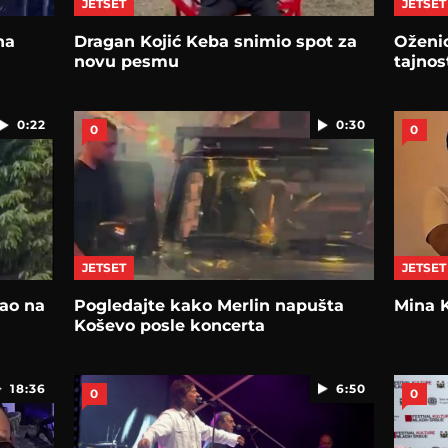
JETSET
JETSET
na
Dragan Kojić Keba snimio spot za
Oženio
novu pesmu
tajnos
0:22
0:30
0
0
JETSET
JETSET
ao na
Pogledajte kako Merlin napušta
Mina K
Koševo posle koncerta
18:36
6:50
0
0