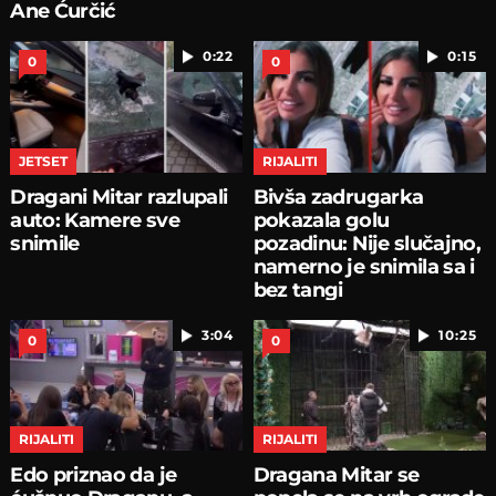
Ane Ćurčić
0:22
0:15
0
0
JETSET
RIJALITI
Dragani Mitar razlupali
Bivša zadrugarka
auto: Kamere sve
pokazala golu
snimile
pozadinu: Nije slučajno,
namerno je snimila sa i
bez tangi
3:04
10:25
0
0
RIJALITI
RIJALITI
Edo priznao da je
Dragana Mitar se