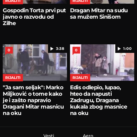
RIJALITI
RIJALITI
Gospodin Torta prvi put
Dragan Mitar na sudu
javno o razvodu od
sa mužem Sinišom
Zilhe
3:38
1:00
0
0
RIJALITI
RIJALITI
"Ja sam seljak": Marko
Edis odlepio, lupao,
Miljković o tome kako
hteo da napusti
je i zašto napravio
Zadrugu, Dragana
Dragani Mitar masnicu
kukala zbog masnice
na oku
na oku
Vesti
Aero