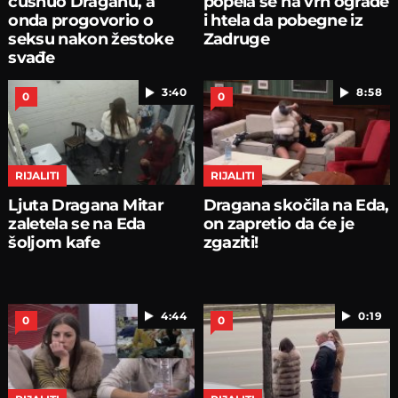
ćušnuo Draganu, a
popela se na vrh ograde
onda progovorio o
i htela da pobegne iz
seksu nakon žestoke
Zadruge
svađe
3:40
8:58
0
0
RIJALITI
RIJALITI
Ljuta Dragana Mitar
Dragana skočila na Eda,
zaletela se na Eda
on zapretio da će je
šoljom kafe
zgaziti!
4:44
0:19
0
0