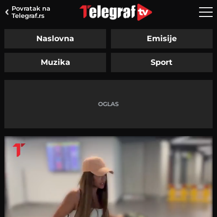
Povratak na
Telegraf.rs
Naslovna
Emisije
Muzika
Sport