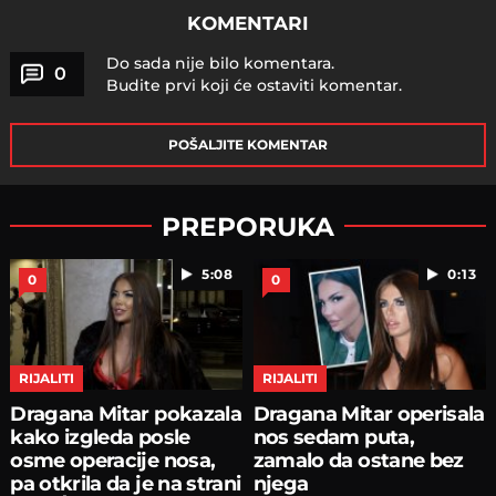
KOMENTARI
Do sada nije bilo komentara.
0
Budite prvi koji će ostaviti komentar.
POŠALJITE KOMENTAR
PREPORUKA
5:08
0:13
0
0
RIJALITI
RIJALITI
Dragana Mitar pokazala
Dragana Mitar operisala
kako izgleda posle
nos sedam puta,
osme operacije nosa,
zamalo da ostane bez
pa otkrila da je na strani
njega