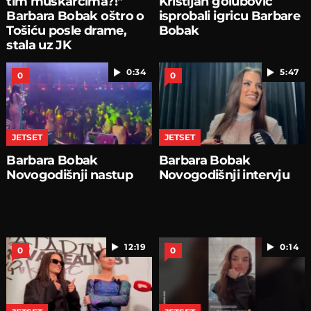
tim muškarcima?!"
Kristijan golubović
Barbara Bobak oštro o
isprobali igricu Barbare
Tošiću posle drame,
Bobak
stala uz JK
0:34
5:47
0
0
JETSET
JETSET
Barbara Bobak
Barbara Bobak
Novogodišnji nastup
Novogodišnji intervju
12:19
0:14
0
0