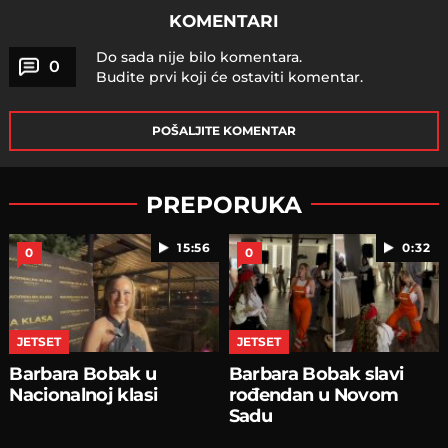
KOMENTARI
Do sada nije bilo komentara.
0
Budite prvi koji će ostaviti komentar.
POŠALJITE KOMENTAR
PREPORUKA
15:56
0:32
0
0
JETSET
JETSET
Barbara Bobak u
Barbara Bobak slavi
Nacionalnoj klasi
rođendan u Novom
Sadu