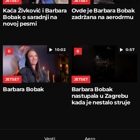
JETSET
JETSET
Kaća Živković i Barbara
Ovde je Barbara Bobak
Bobak o saradnji na
zadržana na aerodrmu
novoj pesmi
10:02
0:57
0
0
JETSET
JETSET
Barbara Bobak
Barbara Bobak
nastupala u Zagrebu
kada je nestalo struje
Vesti
Aero