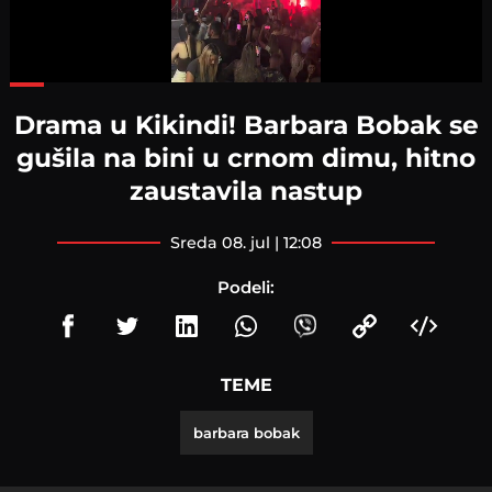
Loaded
:
64.88%
Drama u Kikindi! Barbara Bobak se
gušila na bini u crnom dimu, hitno
zaustavila nastup
sreda 08. jul | 12:08
Podeli:
TEME
barbara bobak