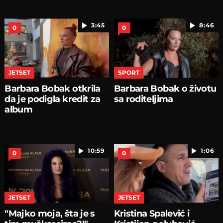
3:45
8:46
0
0
JETSET
SPORT
Barbara Bobak otkrila
Barbara Bobak o životu
da je podigla kredit za
sa roditeljima
album
10:59
1:06
0
0
JETSET
JETSET
"Majko moja, šta je s
Kristina Spalević i