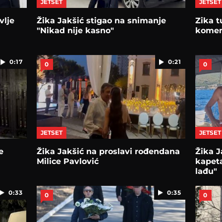
JETSET
JETSET
vlje
Žika Jakšić stigao na snimanje
Zika t
"Nikad nije kasno"
komem
0:17
0:21
0
0
JETSET
JETSET
e
Žika Jakšić na proslavi rođendana
Žika J
Milice Pavlović
kapeta
lađu"
0:33
0:35
0
0