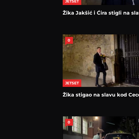
JETSET
Žika Jakšić i Ćira stigli na sla
0
JETSET
Žika stigao na slavu kod Cec
0