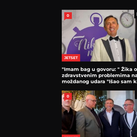
0
JETSET
"Imam bag u govoru: " Žika o
zdravstvenim problemima n
moždanog udara "Išao sam ko
0