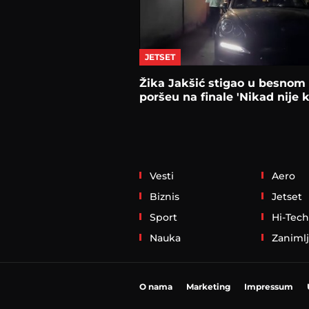
JETSET
Žika Jakšić stigao u besnom
poršeu na finale 'Nikad nije 
Vesti
Aero
Biznis
Jetset
Sport
Hi-Tech
Nauka
Zanimlj
O nama
Marketing
Impressum