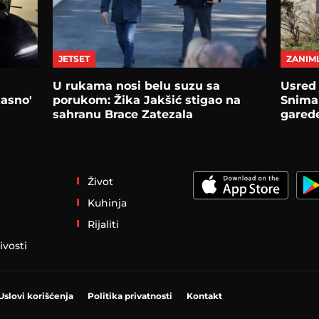
JETSET
ZANIML
U rukama nosi belu suzu sa
Usred 
kasno'
porukom: Žika Jakšić stigao na
Snima
sahranu Brace Zatezala
gared
Život
Kuhinja
Rijaliti
ivosti
Uslovi korišćenja
Politika privatnosti
Kontakt