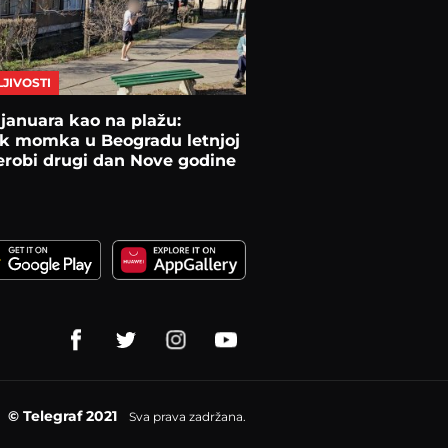
JIVOSTI
januara kao na plažu:
k momka u Beogradu letnjoj
erobi drugi dan Nove godine
© Telegraf 2021
Sva prava zadržana.