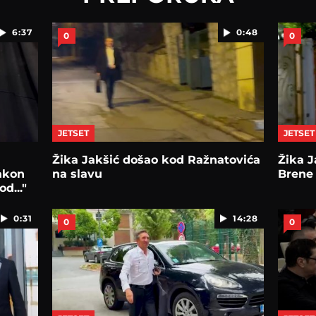
6:37
0:48
0
0
JETSET
JETSET
Žika Jakšić došao kod Ražnatovića
Žika J
akon
na slavu
Brene 
d..."
0:31
14:28
0
0