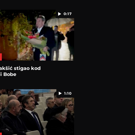
0:17
akšić stigao kod
i Bobe
1:10