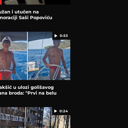
užan i utučen na
oraciji Saši Popoviću
0:53
akšić u ulozi golišavog
na broda: "Prvi na belu
0:24