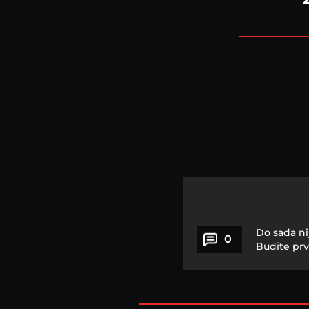
Do sada ni
0
Budite prv