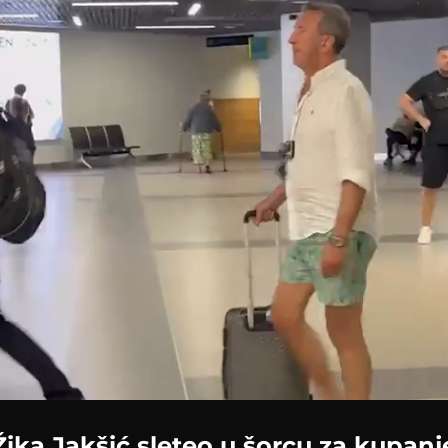
Loaded
:
100.00%
Žika Jakšić sleteo u šorcu za kupanj