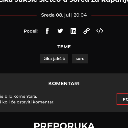
sreda 08. jul | 20:04
Podeli:
TEME
žika jakšić
sorc
KOMENTARI
je bilo komentara.
PO
i koji će ostaviti komentar.
PREPORUKA