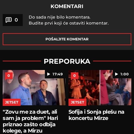
KOMENTARI
Do sada nije bilo komentara.
0
Budite prvi koji će ostaviti komentar.
POŠALJITE KOMENTAR
PREPORUKA
17:49
1:00
0
0
JETSET
JETSET
"Zovu me za duet, ali
Sofija i Sonja plešu na
sam ja problem" Hari
koncertu Mirze
priznao zašto odbija
kolege, a Mirzu