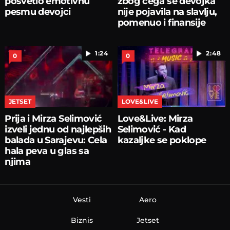
posvetio emotivnu
zbog čega se devojka
pesmu devojci
nije pojavila na slavlju,
pomenuo i finansije
1:24
2:48
0
0
JETSET
LOVE&LIVE
Prija i Mirza Selimović
Love&Live: Mirza
izveli jednu od najlepših
Selimović - Kad
balada u Sarajevu: Cela
kazaljke se poklope
hala peva u glas sa
njima
Vesti
Aero
Biznis
Jetset