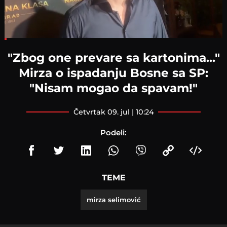
Loaded
:
9.17%
"Zbog one prevare sa kartonima..."
Mirza o ispadanju Bosne sa SP:
"Nisam mogao da spavam!"
četvrtak 09. jul | 10:24
Podeli:
TEME
mirza selimović