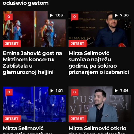
oduševio gestom
1:03
7:30
0
0
JETSET
JETSET
Emina Jahović gost na
Mirza Selimović
Mirzinom koncertu:
sumirao najtežu
Zablistala u
godinu, pa šokirao
glamuroznoj haljini
priznanjem o izabranici
1:01
7:36
0
0
JETSET
JETSET
Mirza Selimović
Mirza Selimović otkrio