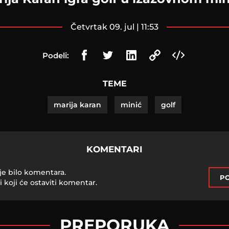
četvrtak 09. jul | 11:53
Podeli:
TEME
marija karan
minić
golf
KOMENTARI
je bilo komentara.
PO
i koji će ostaviti komentar.
PREPORUKA