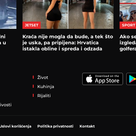
JETSET
SPORT
ni
Kraća nije mogla da bude, a tek što
Ako s
a u
je uska, pa pripijena: Hrvatica
izgled
istakla obline i spreda i odzada
golfer
Život
Kuhinja
Rijaliti
ivosti
Uslovi korišćenja
Politika privatnosti
Kontakt