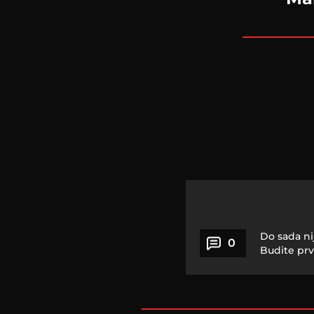
Do sada ni
0
Budite prv