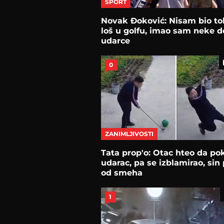
SPORT
Novak Đoković: Nisam bio to
loš u golfu, imao sam neke d
udarce
0
ZANIMLJIVOSTI
Tata prop'o: Otac hteo da po
udarac, pa se izblamirao, sin
od smeha
1