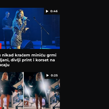
0:46
u nikad kraćem miniću grmi
jani, divlji print i korset na
ucaju
0:25