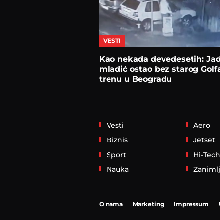
VESTI
Kao nekada devedesetih: Jad
mladić ostao bez starog Golf
trenu u Beogradu
Vesti
Aero
Biznis
Jetset
Sport
Hi-Tech
Nauka
Zanimlj
O nama
Marketing
Impressum