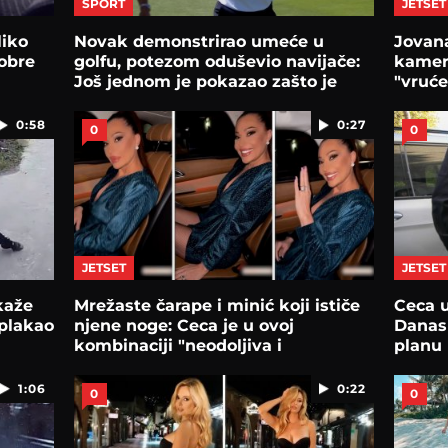
SPORT
JETSET
liko
Novak demonstrirao umeće u
Jovana
obre
golfu, potezom oduševio navijače:
kamer
Još jednom je pokazao zašto je
"vruće
najveći
0:58
0:27
0
0
JETSET
JETSET
kaže
Mrežaste čarape i minić koji ističe
Ceca 
 plakao
njene noge: Ceca je u ovoj
Danas
kombinaciji "neodoljiva i
planu
neumoljiva"
1:06
0:22
0
0