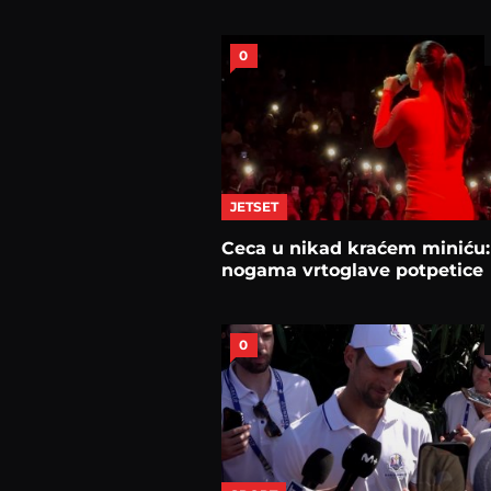
0
JETSET
Ceca u nikad kraćem miniću:
nogama vrtoglave potpetice
0