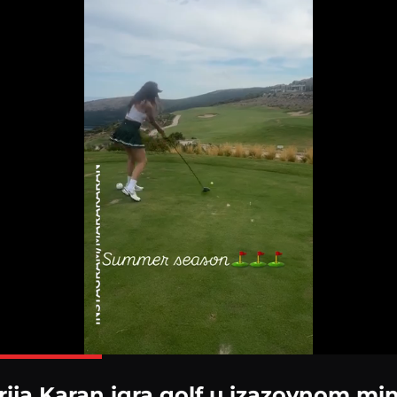
Loaded
:
100.00%
ija Karan igra golf u izazovnom mi