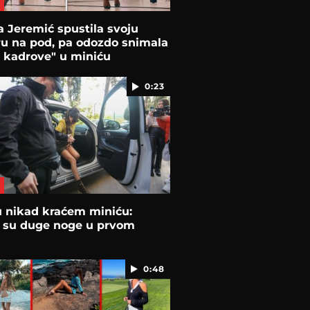
 Jeremić spustila svoju
u na pod, pa odozdo snimala
 kadrove" u miniću
0:23
u nikad kraćem miniću:
 su duge noge u prvom
0:48