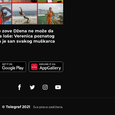
e zove Džena ne može da
a loše: Verenica poznatog
a je san svakog muškarca
© Telegraf 2021
Sva prava zadržana.