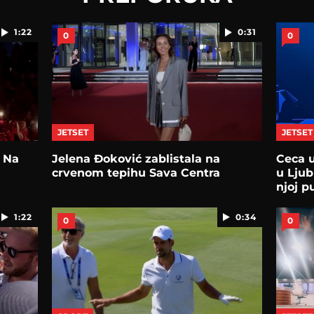
1:22
0:31
0
0
JETSET
JETSET
 Na
Jelena Đoković zablistala na
Ceca 
crvenom tepihu Sava Centra
u Ljubl
njoj p
1:22
0:34
0
0