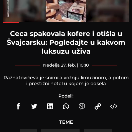
Loaded
:
90.25%
Ceca spakovala kofere i otišla u
Švajcarsku: Pogledajte u kakvom
luksuzu uživa
nedelja 27. feb. | 10:10
Ražnatovićeva je snimila vožnju limuzinom, a potom
i prestižni hotel u kojem je odsela
Podeli:
TEME