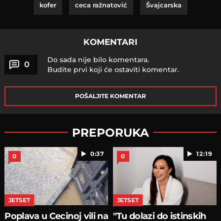
kofer
ceca ražnatović
Švajcarska
KOMENTARI
Do sada nije bilo komentara.
0
Budite prvi koji će ostaviti komentar.
POŠALJITE KOMENTAR
PREPORUKA
0:37
12:19
0
0
JETSET
JETSET
Poplava u Cecinoj vili na
"Tu dolazi do istinskih