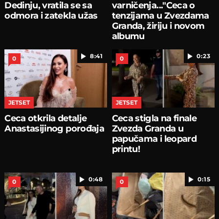
Dedinju, vratila se sa
varničenja..."Ceca o
odmora i zatekla užas
tenzijama u Zvezdama
Granda, žiriju i novom
albumu
8:41
0:23
0
0
JETSET
JETSET
Ceca otkrila detalje
Ceca stigla na finale
Anastasijinog porođaja
Zvezda Granda u
papučama i leopard
printu!
0:48
0:15
0
0