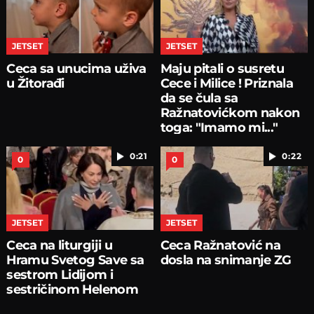
JETSET
JETSET
Ceca sa unucima uživa
Maju pitali o susretu
u Žitorađi
Cece i Milice ! Priznala
da se čula sa
Ražnatovićkom nakon
toga: "Imamo mi..."
0:21
0:22
0
0
JETSET
JETSET
Ceca na liturgiji u
Ceca Ražnatović na
Hramu Svetog Save sa
dosla na snimanje ZG
sestrom Lidijom i
sestričinom Helenom