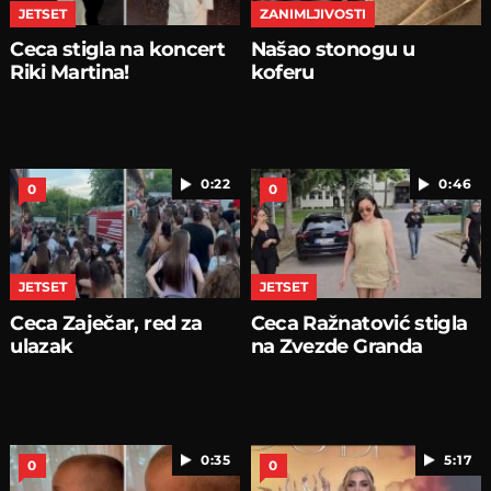
JETSET
ZANIMLJIVOSTI
Ceca stigla na koncert
Našao stonogu u
Riki Martina!
koferu
0:22
0:46
0
0
JETSET
JETSET
Ceca Zaječar, red za
Ceca Ražnatović stigla
ulazak
na Zvezde Granda
0:35
5:17
0
0