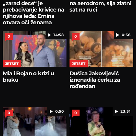
„zarad dece“ je
na aerodrom, sija zlatni
prebacivanje krivice na
sat na ruci
njihova leđa: Emina
otvara oči ženama
14:58
0:36
0
0
JETSET
JETSET
Mia i Bojan o krizi u
Dušica Jakovljević
braku
iznenadila ćerku za
rođendan
0:50
23:31
0
0