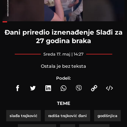
Loaded
:
24.84%
Đani priredio iznenađenje Slađi za
27 godina braka
sreda 17. maj | 14:27
Ostala je bez teksta
Podeli:
TEME
slađa trajković
radiša trajković đani
godišnjica