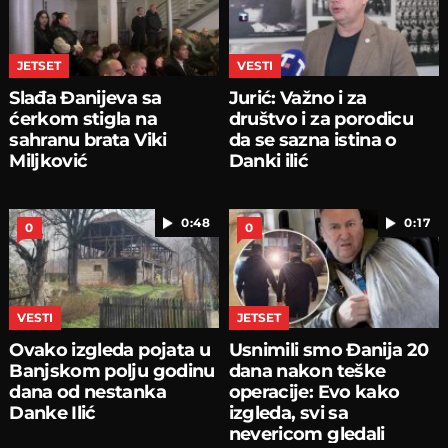
JETSET
VESTI
Slađa Đanijeva sa
Jurić: Važno i za
ćerkom stigla na
društvo i za porodicu
sahranu brata Viki
da se sazna istina o
Miljković
Danki ilić
0:48
0:17
0
0
VESTI
JETSET
Ovako izgleda pojata u
Usnimili smo Đanija 20
Banjskom polju godinu
dana nakon teške
dana od nestanka
operacije: Evo kako
Danke Ilić
izgleda, svi sa
nevericom gledali