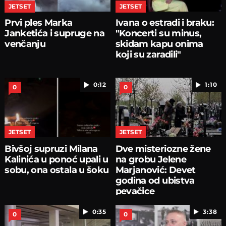
JETSET
JETSET
Prvi ples Marka
Ivana o estradi i braku:
Janketića i supruge na
"Koncerti su minus,
venčanju
skidam kapu onima
koji su zaradili"
0:12
1:10
0
0
JETSET
JETSET
Bivšoj supruzi Milana
Dve misteriozne žene
Kalinića u ponoć upali u
na grobu Jelene
sobu, ona ostala u šoku
Marjanović: Devet
godina od ubistva
pevačice
0:35
3:38
0
0