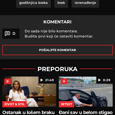
godišnjica braka
brak
iznenađenje
KOMENTARI
Do sada nije bilo komentara.
0
Budite prvi koji će ostaviti komentar.
POŠALJITE KOMENTAR
PREPORUKA
21:49
0:29
0
0
ŽIVOT & STIL
JETSET
Ostanak u lošem braku
Đani sav u belom stigao