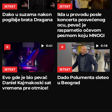
JETSET
JETSET
Dako u suzama nakon
Ilda u provodu posle
pogibije brata Dragana
koncerta posvećenog
ocu, pevač je
raspametio očevom
pesmom koju MNOGI
NE ZNAJU
0:41
0:18
0
0
JETSET
JETSET
Evo gde je bio pevač
Dado Polumenta sleteo
Daniel Kajmakoski sat
u Beograd
vremena pre otmice!