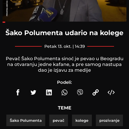
Loaded
:
15.27%
Šako Polumenta udario na kolege
petak 13. okt. | 14:39
Pevač Šako Polumenta sinoć je pevao u Beogradu
na otvaranju jedne kafane, a pre samog nastupa
dao je izjavu za medije
Podeli:
TEME
Šako Polumenta
pevač
kolege
prozivanje