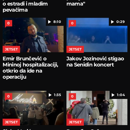
o estradi i mladim
mama"
pevačima
8:10
0:29
0
0
JETSET
JETSET
Emir Brunčević o
Jakov Jozinović stigao
Mininoj hospitalizaciji,
na Senidin koncert
otkrio da ide na
operaciju
1:35
1:04
0
0
JETSET
JETSET