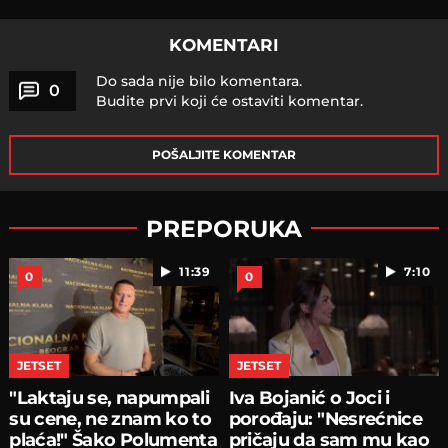
KOMENTARI
Do sada nije bilo komentara.
0
Budite prvi koji će ostaviti komentar.
POŠALJITE KOMENTAR
PREPORUKA
11:39
7:10
0
0
JETSET
JETSET
"Laktaju se, napumpali
Iva Bojanić o Joci i
su cene, ne znam ko to
porođaju: "Nesrećnice
plaća!" Šako Polumenta
pričaju da sam mu kao