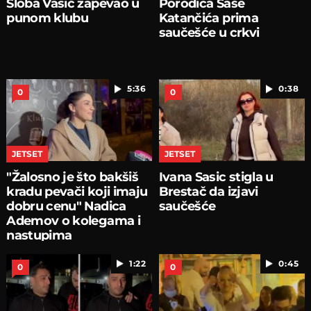
Sloba Vasić zapevao u
Porodica Saše
punom klubu
Katančića prima
saučešće u crkvi
5:36
0:38
0
0
JETSET
JETSET
"Žalosno je što bakšiš
Ivana Sasic stigla u
kradu pevači koji imaju
Brestač da izjavi
dobru cenu" Nadica
saučešće
Ademov o kolegama i
nastupima
1:22
0:45
0
0