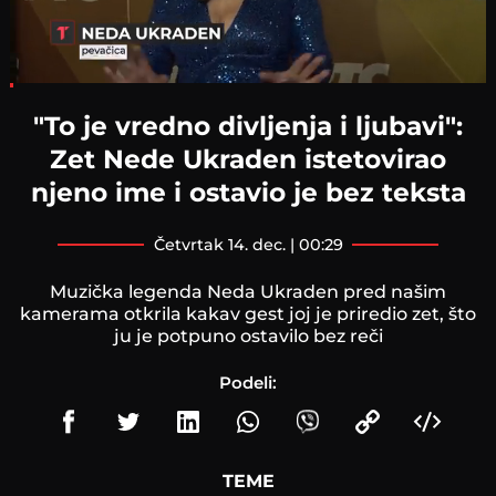
Loaded
:
4.01%
"To je vredno divljenja i ljubavi":
Zet Nede Ukraden istetovirao
njeno ime i ostavio je bez teksta
četvrtak 14. dec. | 00:29
Muzička legenda Neda Ukraden pred našim
kamerama otkrila kakav gest joj je priredio zet, što
ju je potpuno ostavilo bez reči
Podeli:
TEME