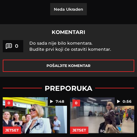
Neda Ukraden
KOMENTARI
Do sada nije bilo komentara.
0
Budite prvi koji će ostaviti komentar.
POŠALJITE KOMENTAR
PREPORUKA
7:48
0:56
0
0
JETSET
JETSET