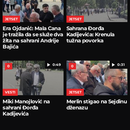
JETSET
JETSET
Era Ojdanić: Mala Cana
Sahrana Đorđa
je tražila da se služe dva
Kadijevića: Krenula
žita na sahrani Andrije
tužna povorka
Bajića
0:49
0:31
0
0
VESTI
JETSET
Miki Manojlović na
Merlin stigao na Sejdinu
sahrani Đorđa
dženazu
Kadijevića