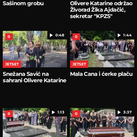
Sašinom grobu
Olivere Katarine održao
Živorad Žika Ajdačić,
sekretar "KPZS"
0:48
1:44
0
0
JETSET
JETSET
Snežana Savić na
Mala Cana i ćerke plaču
sahrani Olivere Katarine
1:13
3:37
0
0