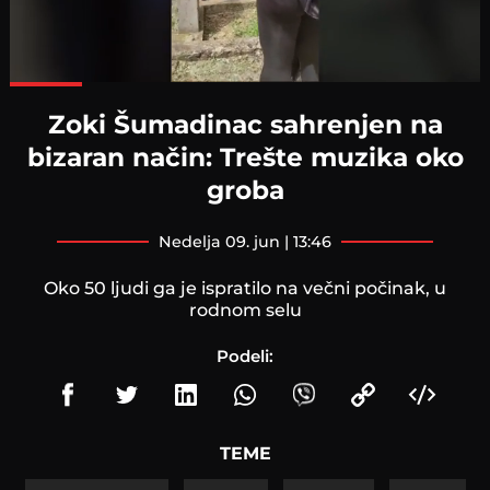
Loaded
:
100.00%
Zoki Šumadinac sahrenjen na
bizaran način: Trešte muzika oko
groba
nedelja 09. jun | 13:46
Oko 50 ljudi ga je ispratilo na večni počinak, u
rodnom selu
Podeli:
TEME