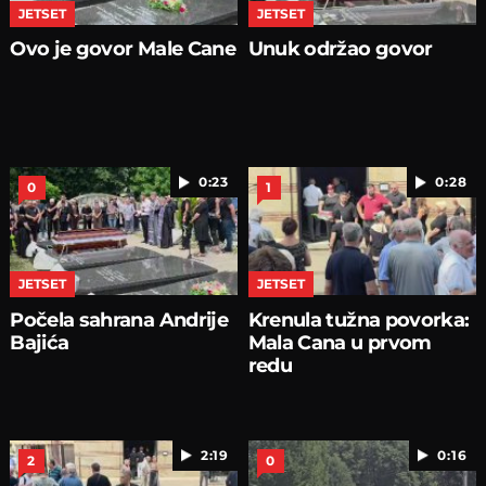
JETSET
JETSET
Ovo je govor Male Cane
Unuk održao govor
0:23
0:28
0
1
JETSET
JETSET
Počela sahrana Andrije
Krenula tužna povorka:
Bajića
Mala Cana u prvom
redu
2:19
0:16
2
0