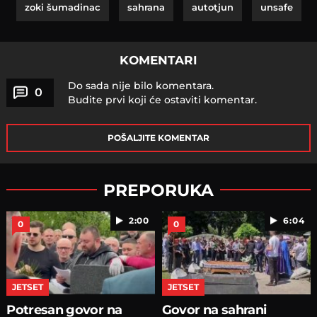
zoki šumadinac
sahrana
autotjun
unsafe
KOMENTARI
Do sada nije bilo komentara.
0
Budite prvi koji će ostaviti komentar.
POŠALJITE KOMENTAR
PREPORUKA
2:00
6:04
0
0
JETSET
JETSET
Potresan govor na
Govor na sahrani