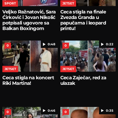
SPORT
JETSET
Veljko Ražnatović, Sara
Ceca stigla na finale
Ćirković i Jovan Nikolić
Zvezda Granda u
potpisali ugovore sa
papučama i leopard
Balkan Boxingom
printu!
0:48
0:22
0
0
JETSET
JETSET
Ceca stigla na koncert
Ceca Zaječar, red za
Riki Martina!
ulazak
0:46
0:35
0
0