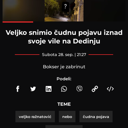
Loaded
:
100.00%
Veljko snimio čudnu pojavu iznad
svoje vile na Dedinju
subota 28. sep. | 21:27
Bokser je zabrinut
Podeli:
TEME
veljko ražnatović
nebo
čudna pojava