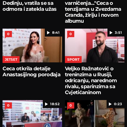
Dedinju, vratila se sa
varničenja..."Ceca o
odmora i zatekla užas
tenzijama u Zvezdama
Granda, žiriju i novom
albumu
8:41
3:51
0
0
JETSET
SPORT
Ceca otkrila detalje
Veljko Ražnatović o
Anastasijinog porođaja
treninzima u Rusiji,
odricanju, narednom
rivalu, sparinzima sa
Cvjetićaninom
18:52
0:23
0
0