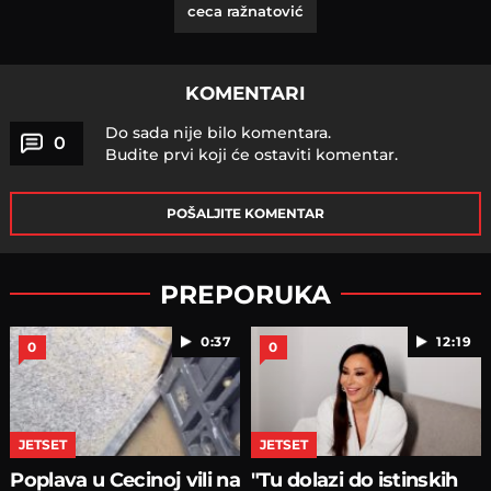
ceca ražnatović
KOMENTARI
Do sada nije bilo komentara.
0
Budite prvi koji će ostaviti komentar.
POŠALJITE KOMENTAR
PREPORUKA
0:37
12:19
0
0
JETSET
JETSET
Poplava u Cecinoj vili na
"Tu dolazi do istinskih