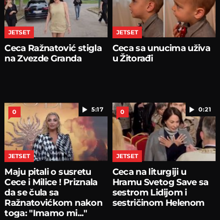
JETSET
JETSET
Ceca Ražnatović stigla
Ceca sa unucima uživa
na Zvezde Granda
u Žitorađi
5:17
0:21
0
0
JETSET
JETSET
Maju pitali o susretu
Ceca na liturgiji u
Cece i Milice ! Priznala
Hramu Svetog Save sa
da se čula sa
sestrom Lidijom i
Ražnatovićkom nakon
sestričinom Helenom
toga: "Imamo mi..."