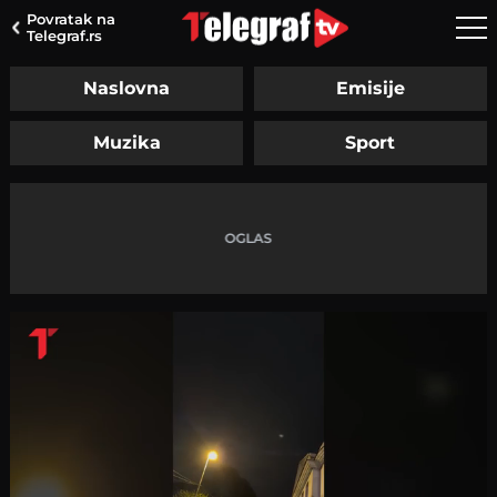
Povratak na
Telegraf.rs
Naslovna
Emisije
Muzika
Sport