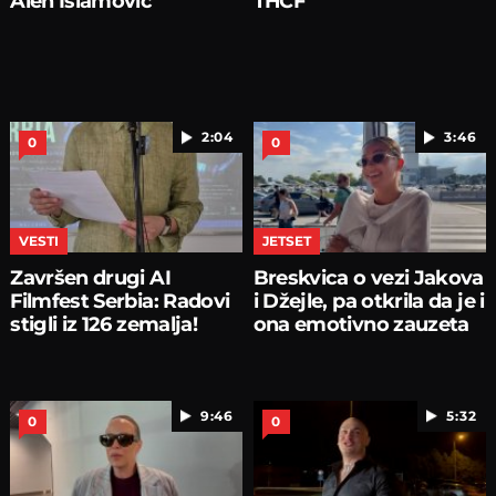
Alen Islamović
THCF
2:04
3:46
0
0
VESTI
JETSET
Završen drugi AI
Breskvica o vezi Jakova
Filmfest Serbia: Radovi
i Džejle, pa otkrila da je i
stigli iz 126 zemalja!
ona emotivno zauzeta
9:46
5:32
0
0