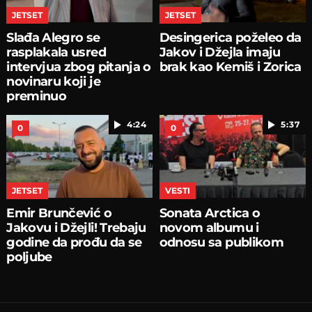
JETSET
JETSET
Slađa Alegro se
Desingerica poželeo da
rasplakala usred
Jakov i Džejla imaju
intervjua zbog pitanja o
brak kao Kemiš i Zorica
novinaru koji je
preminuo
4:24
5:37
0
0
JETSET
VESTI
Emir Brunčević o
Sonata Arctica o
Jakovu i Džejli! Trebaju
novom albumu i
godine da prođu da se
odnosu sa publikom
poljube