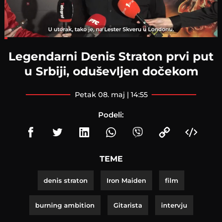
Loaded
:
12.40%
Legendarni Denis Straton prvi put
u Srbiji, oduševljen dočekom
petak 08. maj | 14:55
Podeli:
TEME
denis straton
Iron Maiden
film
burning ambition
Gitarista
intervju