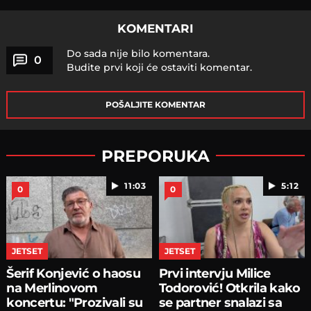
KOMENTARI
Do sada nije bilo komentara.
0
Budite prvi koji će ostaviti komentar.
POŠALJITE KOMENTAR
PREPORUKA
11:03
5:12
0
0
JETSET
JETSET
Šerif Konjević o haosu
Prvi intervju Milice
na Merlinovom
Todorović! Otkrila kako
koncertu: "Prozivali su
se partner snalazi sa