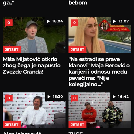
ga.."
bebom
18:04
13:07
0
0
JETSET
JETSET
Miša Mijatović otkrio
"Na estradi se prave
zbog čega je napustio
klanovi" Maja Berović o
Zvezde Granda!
karijeri i odnosu među
pevačima: "Nije
kolegijalno..."
15:30
16:42
0
0
JETSET
JETSET