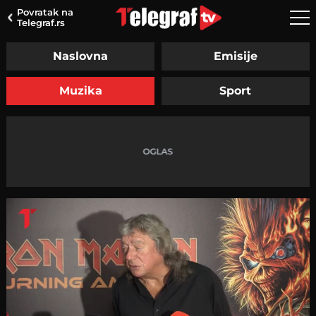
Povratak na
Telegraf.rs
Naslovna
Emisije
Muzika
Sport