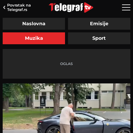
Povratak na
Telegraf.rs
Naslovna
Emisije
Muzika
Sport