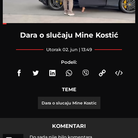
Loaded
:
26.70%
Dara o slučaju Mine Kostić
utorak 02. jun | 13:49
Podeli:
TEME
Dara o slucaju Mine Kostic
KOMENTARI
Do sada nije bilo komentara.