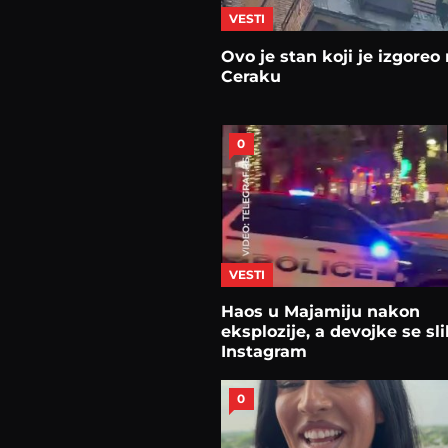
VESTI
Ovo je stan koji je izgoreo
Ceraku
0
VESTI
Haos u Majamiju nakon
eksplozije, a devojke se sl
Instagram
0