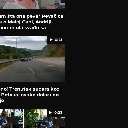
am šta ona peva" Pevačica
a o Maloj Cani, Andriji
 pomenula svađu sa
ć
0:21
eno! Trenutak sudara kod
 Potoka, ovako dolazi do
je
0:23