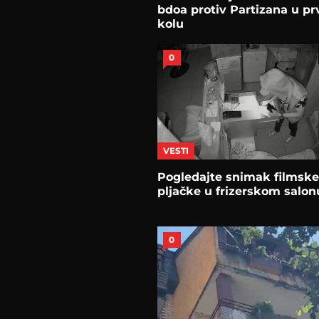
bdoa protiv Partizana u p
kolu
0
VESTI
Pogledajte snimak filmsk
pljačke u frizerskom salon
0