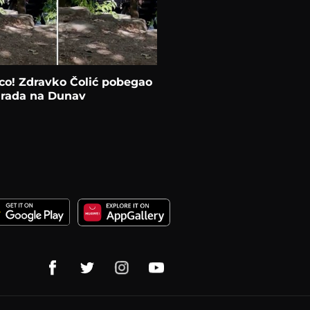
co! Zdravko Čolić pobegao
grada na Dunav