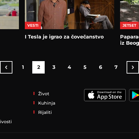
VESTI
JETSET
I Tesla јe igrao za čovečanstvo
Papara
iz Beo
1
2
3
4
5
6
7
Život
Kuhinja
Rijaliti
ivosti