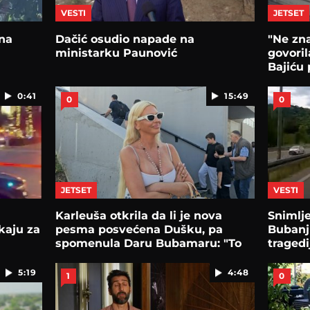
VESTI
JETSET
 na
Dačić osudio napade na
"Ne zn
ministarku Paunović
govoril
Bajiću
Jeremi
0:41
15:49
0
0
JETSET
VESTI
Karleuša otkrila da li je nova
Snimlj
ikaju za
pesma posvećena Dušku, pa
Bubanj
spomenula Daru Bubamaru: "To
tragedi
bi bila bomba"
5:19
4:48
1
0