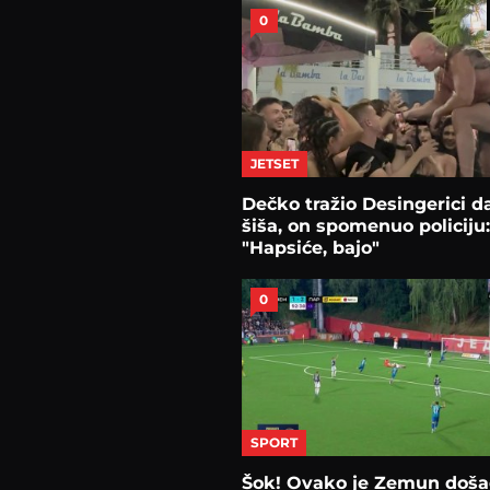
0
JETSET
Dečko tražio Desingerici d
šiša, on spomenuo policiju
"Hapsiće, bajo"
0
SPORT
Šok! Ovako je Zemun doša