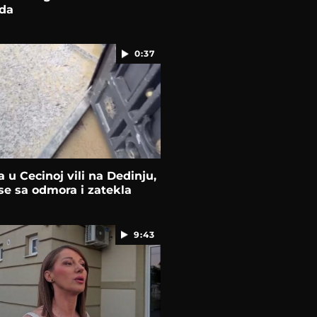
da
0:37
 u Cecinoj vili na Dedinju,
 se sa odmora i zatekla
9:43