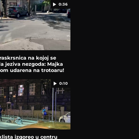
0:36
raskrsnica na kojoj se
la jeziva nezgoda: Majka
kom udarena na trotoaru!
0:10
lista izgoreo u centru