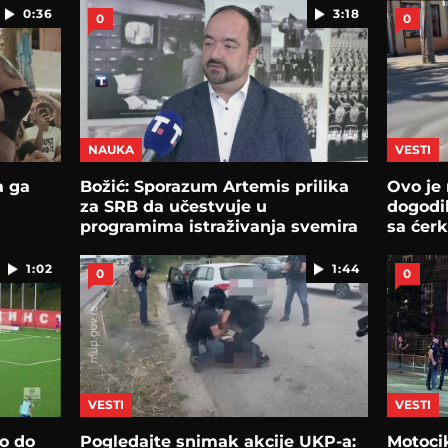
0:36
3:18
0
0
NAUKA
VESTI
a ga
Božić: Sporazum Artemis prilika
Ovo je 
:
za SRB da učestvuje u
dogodi
programima istraživanja svemira
sa ćer
1:02
1:44
0
0
VESTI
VESTI
o do
Pogledajte snimak akcije UKP-a:
Motocik