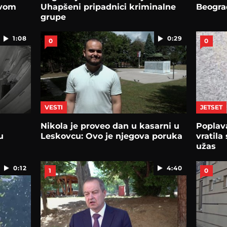
rvom
Uhapšeni pripadnici kriminalne
Beogra
grupe
1:08
0:29
0
0
VESTI
JETSET
e
Nikola je proveo dan u kasarni u
Poplava
u
Leskovcu: Ovo je njegova poruka
vratila
užas
0:12
4:40
1
0