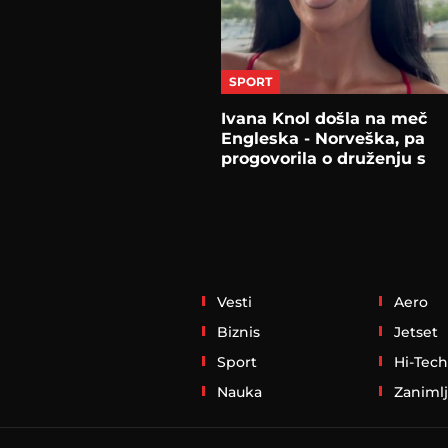
SPORT
Ivana Knol došla na meč
Engleska - Norveška, pa
progovorila o druženju s
Halandom
Vesti
Aero
Biznis
Jetset
Sport
Hi-Tech
Nauka
Zanimlj