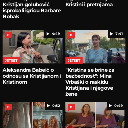
Kristijan golubović
Kristini i pretnjama
isprobali igricu Barbare
Bobak
4:49
7:41
0
0
JETSET
JETSET
Aleksandra Babeić o
"Kristina se brine za
odnosu sa Kristijanom i
bezbednost": Mina
Kristinom
Vrbaški o raskidu
Kristijana i njegove
žene
0:52
0:49
0
0