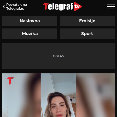
Povratak na
Telegraf.rs
Naslovna
Emisije
Muzika
Sport