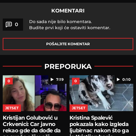
KOMENTARI
Do sada nije bilo komentara.
0
Budite prvi koji će ostaviti komentar.
POŠALJITE KOMENTAR
PREPORUKA
7:19
0:10
0
0
JETSET
JETSET
Kristijan Golubović u
Kristina Spalević
Crkvenici: Car javno
pokazala kako izgleda
rekao gde da dođe da
ljubimac nakon što ga