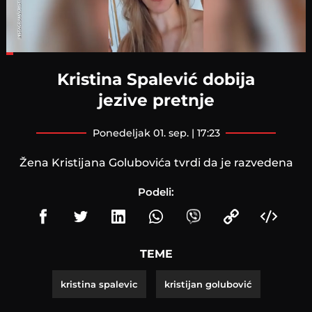
Loaded
:
21.82%
Kristina Spalević dobija
jezive pretnje
ponedeljak 01. sep. | 17:23
Žena Kristijana Golubovića tvrdi da je razvedena
Podeli:
TEME
kristina spalevic
kristijan golubović