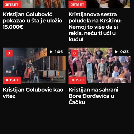
JETSET
JETSET
Kristijan Golubović
Kristijanova sestra
pokazao u šta je uložio
poludela na Krsitinu:
15.000€
Nemoj to više da si
rekla, neću ti ući u
kuću!
1:06
0:23
0
0
JETSET
JETSET
Kristijan Golubovic kao
Kristijan na sahrani
vitez
Bore Đorđevića u
Čačku