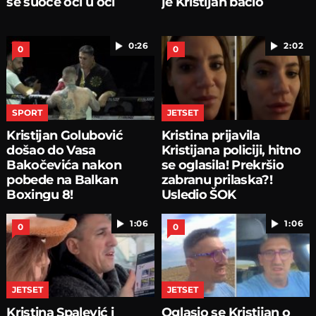
se suoče oči u oči
je Kristijan bacio
0:26
2:02
0
0
SPORT
JETSET
Kristijan Golubović
Kristina prijavila
došao do Vasa
Kristijana policiji, hitno
Bakočevića nakon
se oglasila! Prekršio
pobede na Balkan
zabranu prilaska?!
Boxingu 8!
Usledio ŠOK
1:06
1:06
0
0
JETSET
JETSET
Kristina Spalević i
Oglasio se Kristijan o