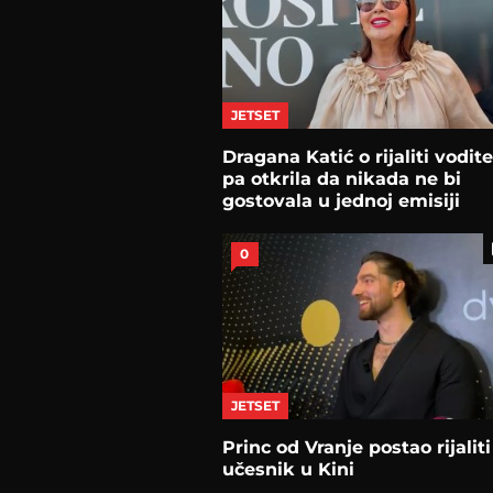
JETSET
Dragana Katić o rijaliti vodite
pa otkrila da nikada ne bi
gostovala u jednoj emisiji
0
JETSET
Princ od Vranje postao rijaliti
učesnik u Kini