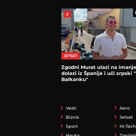
2
JETSET
Zgodni Murat ulazi na imanje
dolazi iz Španije i uči srpski 
Balkanku"
Vesti
Aero
Biznis
Jetset
Sport
Hi-Tech
Nauka
Zanimlj