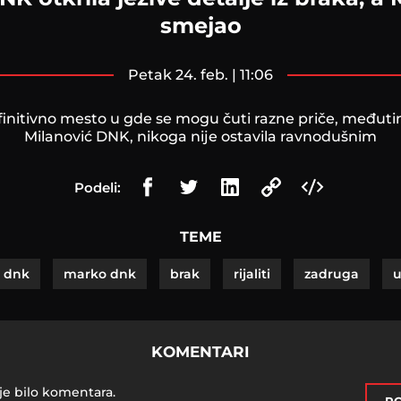
smejao
petak 24. feb. | 11:06
finitivno mesto u gde se mogu čuti razne priče, međut
Milanović DNK, nikoga nije ostavila ravnodušnim
Podeli:
TEME
a dnk
marko dnk
brak
rijaliti
zadruga
u
KOMENTARI
je bilo komentara.