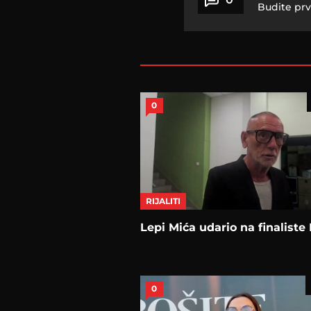
Budite prv
0
RIJALITI
Lepi Mića udario na finaliste 
0