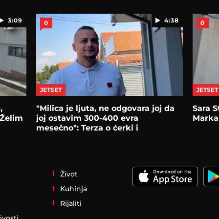
3:09
4:38
0
0
JETSET
JETSET
,
"Milica je ljuta, ne odgovara joj da
Sara S
"Želim
joj ostavim 300-400 evra
Marka 
mesečno": Terza o ćerki i
alimentaciji
Život
Kuhinja
Rijaliti
ivosti