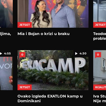
JETSET
JETSET
ljima,
Mia i Bojan o krizi u braku
Teodo
probl
4:55
4:30
0
0
JETSET
RIJALIT
Ovako izgleda EXATLON kamp u
Iva St
Dominikani
Nije m