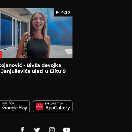
4:20
tojanović - Bivša devojka
Janjuševića ulazi u Elitu 9