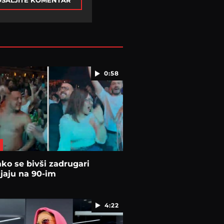
ŠALJITE KOMENTAR
0:58
ko se bivši zadrugari
jaju na 90-im
4:22