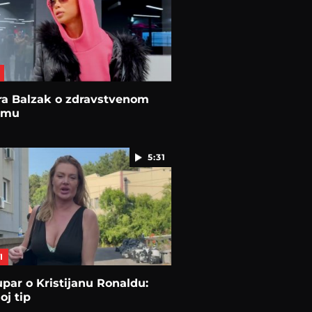
ra Balzak o zdravstvenom
emu
5:31
I
upar o Kristijanu Ronaldu:
oj tip