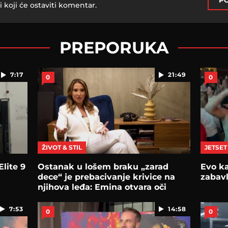
PO
i koji će ostaviti komentar.
PREPORUKA
7:17
21:49
0
0
ŽIVOT & STIL
JETSET
Elite 9
Ostanak u lošem braku „zarad
Evo ka
dece“ je prebacivanje krivice na
zabavl
njihova leđa: Emina otvara oči
ženama
7:53
14:58
0
0