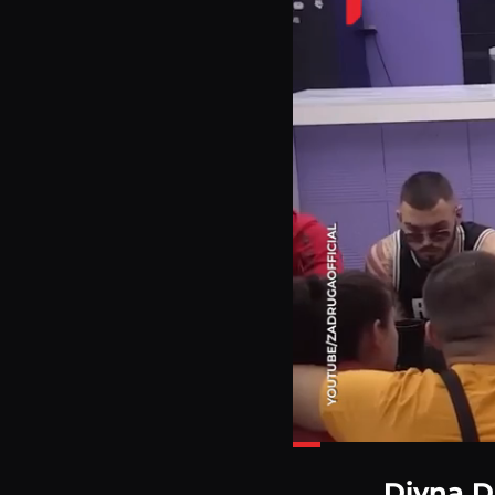
Loaded
:
20.69%
Divna DN