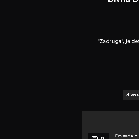
"Zadruga", je de
divn
Do sada ni
0