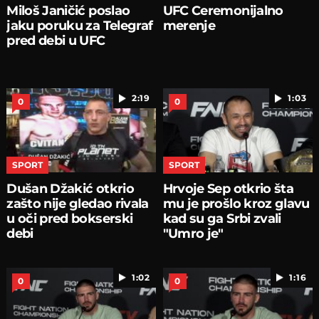
Miloš Janičić poslao
UFC Ceremonijalno
jaku poruku za Telegraf
merenje
pred debi u UFC
2:19
1:03
0
0
SPORT
SPORT
Dušan Džakić otkrio
Hrvoje Sep otkrio šta
zašto nije gledao rivala
mu je prošlo kroz glavu
u oči pred bokserski
kad su ga Srbi zvali
debi
"Umro je"
1:02
1:16
0
0