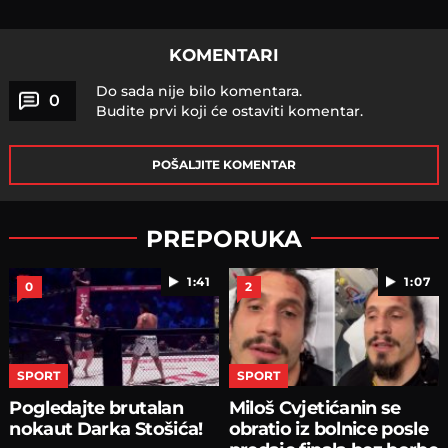
KOMENTARI
Do sada nije bilo komentara.
0
Budite prvi koji će ostaviti komentar.
POŠALJITE KOMENTAR
PREPORUKA
1:41
1:07
0
2
SPORT
SPORT
Pogledajte brutalan
Miloš Cvjetićanin se
nokaut Darka Stošića!
obratio iz bolnice posle