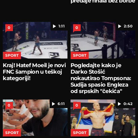
predaje finala bez borbe
1:11
2:50
0
0
SPORT
SPORT
Kraj! Hatef Moeil je novi
Pogledajte kako je
FNC šampion u teškoj
Darko Stošić
kategoriji!
nokautirao Tompsona:
Sudija spasio Engleza
od srpskih "čekića"
6:11
0:42
0
0
SPORT
SPORT