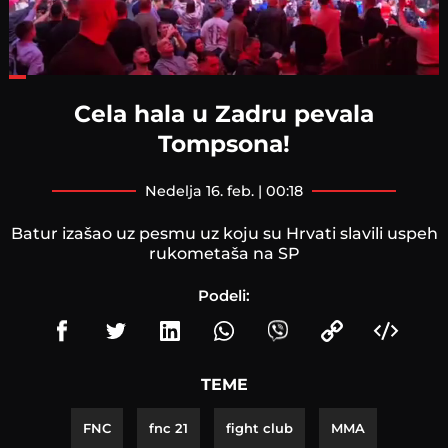
Loaded
:
37.50%
Cela hala u Zadru pevala
Tompsona!
nedelja 16. feb. | 00:18
Batur izašao uz pesmu uz koju su Hrvati slavili uspeh
rukometaša na SP
Podeli:
TEME
FNC
fnc 21
fight club
MMA