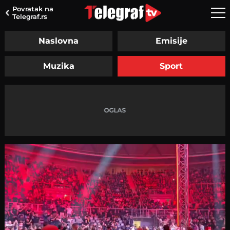
Povratak na
Telegraf.rs
Naslovna
Emisije
Muzika
Sport