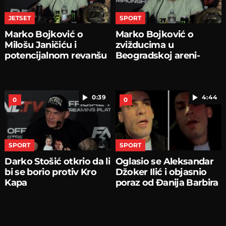
JETSET
SPORT
Marko Bojković o
Marko Bojković o
Milošu Janičiću i
zvižducima u
potencijalnom revanšu
Beogradskoj areni-
0:39
4:44
0
0
SPORT
SPORT
Darko Stošić otkrio da li
Oglasio se Aleksandar
bi se borio protiv Kro
Džoker Ilić i objasnio
Kapa
poraz od Đanija Barbira