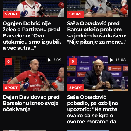
SPORT
SPORT
Ognjen Dobrić nije
Saša Obradović pred
želeo o Partizanu pred
Barsu otkrio problem
Barselonu: "Ovu
sa jednim košarkašem:
utakmicu smo izgubili,
"Nije pitanje za mene..."
a već sutra..."
2:09
12:08
0
0
SPORT
SPORT
Dejan Davidovac pred
Saša Obradović
Barselonu izneo svoja
pobedio, pa ozbiljno
očekivanja
upozorio: "Ne može
ovako da se igra o
ovome moramo da
pričamo...