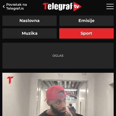
Povratak na
Telegraf.rs
Naslovna
Emisije
Muzika
Sport