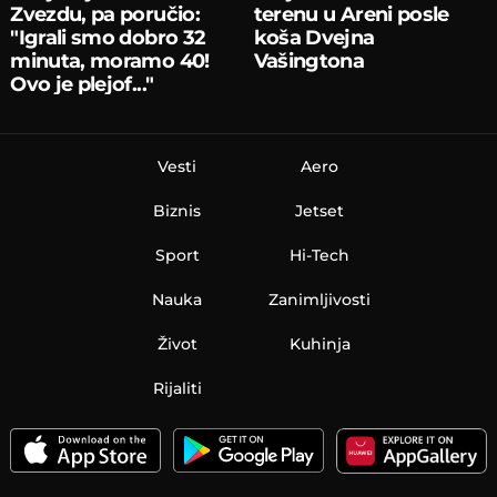
Zvezdu, pa poručio:
terenu u Areni posle
"Igrali smo dobro 32
koša Dvejna
minuta, moramo 40!
Vašingtona
Ovo je plejof..."
Vesti
Aero
Biznis
Jetset
Sport
Hi-Tech
Nauka
Zanimljivosti
Život
Kuhinja
Rijaliti