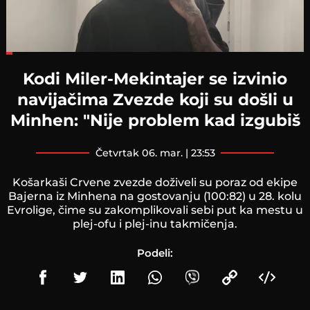
Loaded
:
19.65%
Kodi Miler-Mekintajer se izvinio
navijačima Zvezde koji su došli u
Minhen: "Nije problem kad izgubiš
četvrtak 06. mar. | 23:53
Košarkaši Crvene zvezde doživeli su poraz od ekipe
Bajerna iz Minhena na gostovanju (100:82) u 28. kolu
Evrolige, čime su zakomplikovali sebi put ka mestu u
plej-ofu i plej-inu takmičenja.
Podeli: