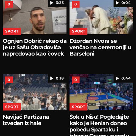
3:23
0:04
0
0
SPORT
SPORT
Ognjen Dobrić rekao da
Džordan Nvora se
je uz Sašu Obradovića
venčao na ceremoniji u
napredovao kao čovek
Barseloni
0:18
0:44
0
0
SPORT
SPORT
Navijač Partizana
Šok u Nišu! Pogledajte
izveden iz hale
kako je Henlan doneo
pobedu Spartaku i
izbacio Crvenu zvezdu