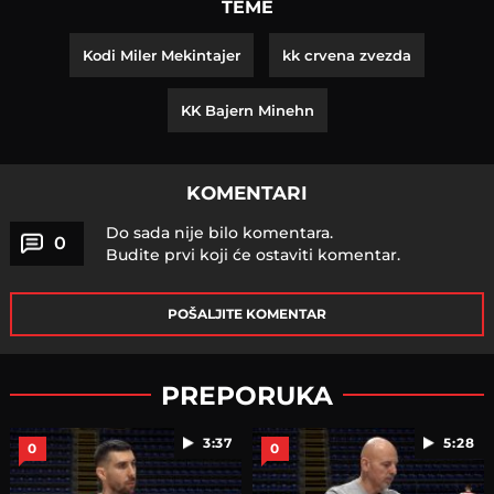
TEME
Kodi Miler Mekintajer
kk crvena zvezda
KK Bajern Minehn
KOMENTARI
Do sada nije bilo komentara.
0
Budite prvi koji će ostaviti komentar.
POŠALJITE KOMENTAR
PREPORUKA
3:37
5:28
0
0