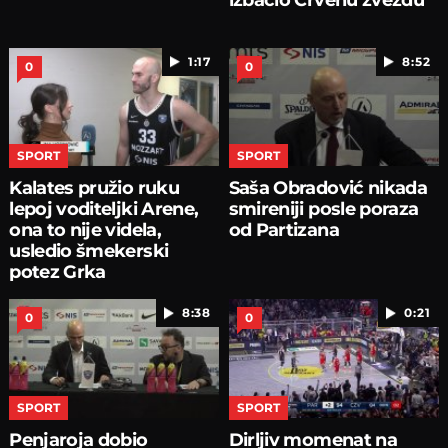
1:17
8:52
0
0
SPORT
SPORT
Kalates pružio ruku
Saša Obradović nikada
lepoj voditeljki Arene,
smireniji posle poraza
ona to nije videla,
od Partizana
usledio šmekerski
potez Grka
8:38
0:21
0
0
SPORT
SPORT
Penjaroja dobio
Dirljiv momenat na