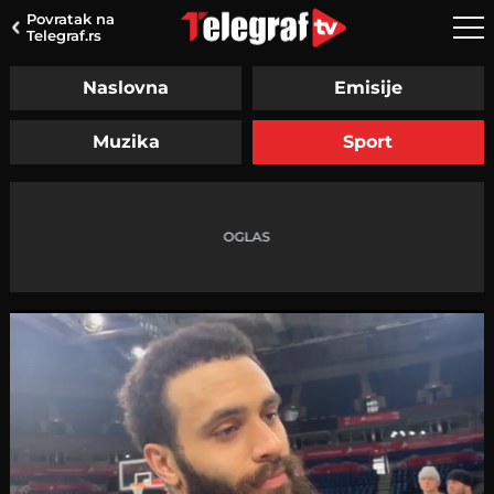
Povratak na
Telegraf.rs
Naslovna
Emisije
Muzika
Sport