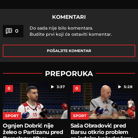
KOMENTARI
Do sada nije bilo komentara.
0
Budite prvi koji će ostaviti komentar.
POŠALJITE KOMENTAR
PREPORUKA
3:37
5:28
0
0
SPORT
SPORT
Ognjen Dobrić nije
Saša Obradović pred
želeo o Partizanu pred
Barsu otkrio problem