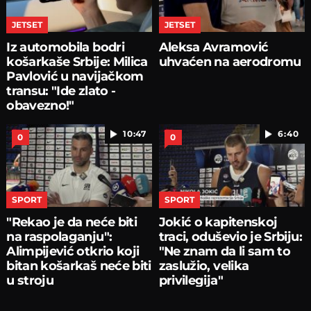
JETSET
JETSET
Iz automobila bodri
Aleksa Avramović
košarkaše Srbije: Milica
uhvaćen na aerodromu
Pavlović u navijačkom
transu: "Ide zlato -
obavezno!"
10:47
6:40
0
0
SPORT
SPORT
"Rekao je da neće biti
Jokić o kapitenskoj
na raspolaganju":
traci, oduševio je Srbiju:
Alimpijević otkrio koji
"Ne znam da li sam to
bitan košarkaš neće biti
zaslužio, velika
u stroju
privilegija"