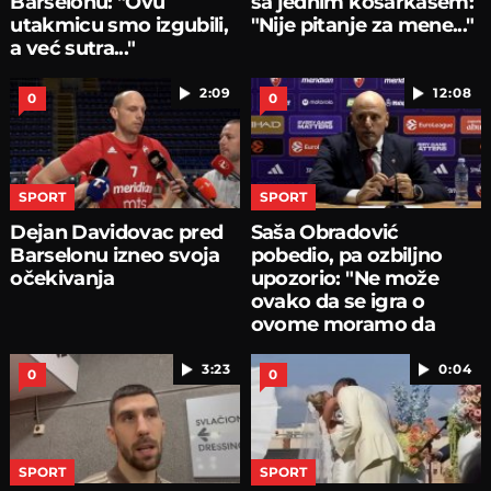
Barselonu: "Ovu
sa jednim košarkašem:
utakmicu smo izgubili,
"Nije pitanje za mene..."
a već sutra..."
2:09
12:08
0
0
SPORT
SPORT
Dejan Davidovac pred
Saša Obradović
Barselonu izneo svoja
pobedio, pa ozbiljno
očekivanja
upozorio: "Ne može
ovako da se igra o
ovome moramo da
pričamo...
3:23
0:04
0
0
SPORT
SPORT