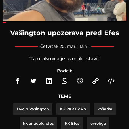
Loaded
:
26.79%
Vašington upozorava pred Efes
četvrtak 20. mar. | 13:41
"Ta utakmica je uzmi ili ostavi!"
Podeli:
TEME
Dvejn Vasington
KK PARTIZAN
košarka
kk anadolu efes
KK Efes
evroliga