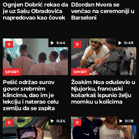
Ognjen Dobrić rekao da
Džordan Nvora se
je uz Sašu Obradovića
venčao na ceremoniji u
napredovao kao čovek
Barseloni
5:44
0:49
0
0
SPORT
SPORT
Pešić održao surov
Žoakim Noa oduševio u
govor srebrnim
Njujorku, francuski
klincima, dao im je
košarkaš ispunio želju
lekciju i naterao celu
momku u kolicima
zemlju da se zapita
0:24
0:18
0
0