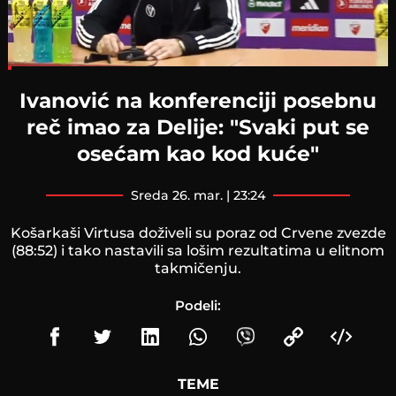
Loaded
:
7.99%
Ivanović na konferenciji posebnu
reč imao za Delije: "Svaki put se
osećam kao kod kuće"
sreda 26. mar. | 23:24
Košarkaši Virtusa doživeli su poraz od Crvene zvezde
(88:52) i tako nastavili sa lošim rezultatima u elitnom
takmičenju.
Podeli:
TEME