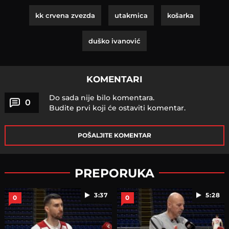
kk crvena zvezda
utakmica
košarka
duško ivanović
KOMENTARI
Do sada nije bilo komentara.
0
Budite prvi koji će ostaviti komentar.
POŠALJITE KOMENTAR
PREPORUKA
3:37
5:28
0
0