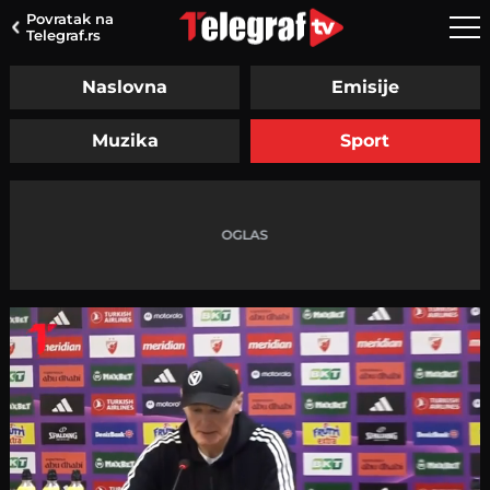
Povratak na
Telegraf.rs
Naslovna
Emisije
Muzika
Sport