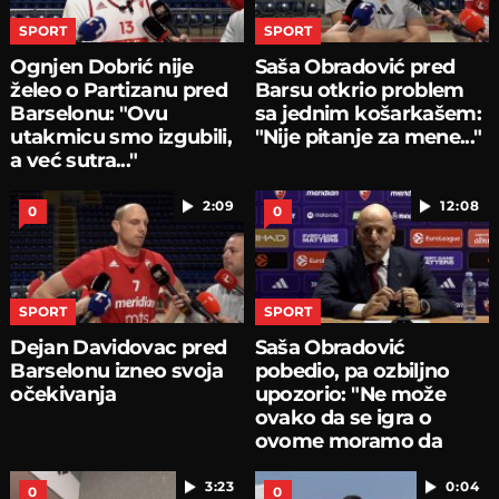
SPORT
SPORT
Ognjen Dobrić nije
Saša Obradović pred
želeo o Partizanu pred
Barsu otkrio problem
Barselonu: "Ovu
sa jednim košarkašem:
utakmicu smo izgubili,
"Nije pitanje za mene..."
a već sutra..."
2:09
12:08
0
0
SPORT
SPORT
Dejan Davidovac pred
Saša Obradović
Barselonu izneo svoja
pobedio, pa ozbiljno
očekivanja
upozorio: "Ne može
ovako da se igra o
ovome moramo da
pričamo...
3:23
0:04
0
0