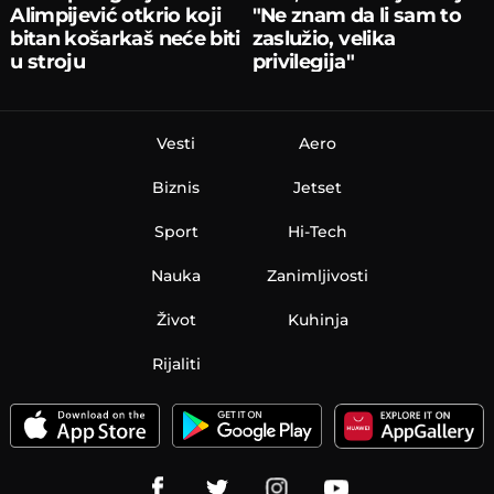
Alimpijević otkrio koji
"Ne znam da li sam to
bitan košarkaš neće biti
zaslužio, velika
u stroju
privilegija"
Vesti
Aero
Biznis
Jetset
Sport
Hi-Tech
Nauka
Zanimljivosti
Život
Kuhinja
Rijaliti