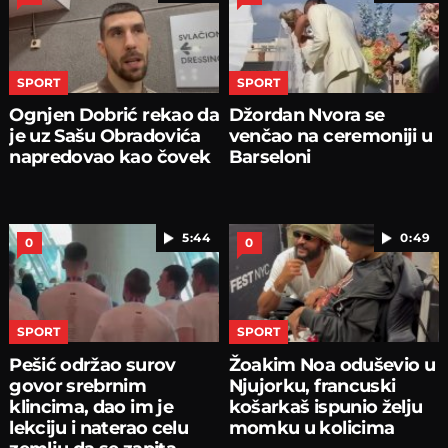
SPORT
SPORT
Ognjen Dobrić rekao da
Džordan Nvora se
je uz Sašu Obradovića
venčao na ceremoniji u
napredovao kao čovek
Barseloni
5:44
0:49
0
0
SPORT
SPORT
Pešić održao surov
Žoakim Noa oduševio u
govor srebrnim
Njujorku, francuski
klincima, dao im je
košarkaš ispunio želju
lekciju i naterao celu
momku u kolicima