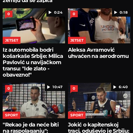
zemlju da se zapita
0:24
0:18
0
0
JETSET
JETSET
Iz automobila bodri
Aleksa Avramović
košarkaše Srbije: Milica
uhvaćen na aerodromu
Pavlović u navijačkom
transu: "Ide zlato -
obavezno!"
10:47
6:40
0
0
SPORT
SPORT
"Rekao je da neće biti
Jokić o kapitenskoj
na raspolaganju":
traci, oduševio je Srbiju: