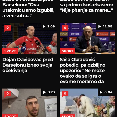
Barselonu: "Ovu
sa jednim košarkašem:
utakmicu smo izgubili,
"Nije pitanje za mene..."
a već sutra..."
2:09
12:08
0
0
SPORT
SPORT
Dejan Davidovac pred
Saša Obradović
Barselonu izneo svoja
pobedio, pa ozbiljno
očekivanja
upozorio: "Ne može
ovako da se igra o
ovome moramo da
pričamo...
3:23
0:04
0
0
SPORT
SPORT