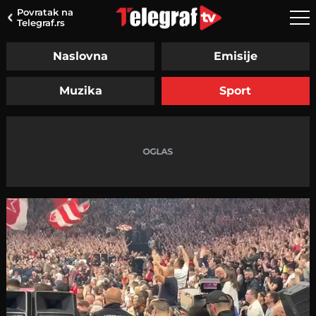
Povratak na
Telegraf.rs
Naslovna
Emisije
Muzika
Sport