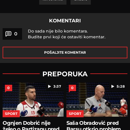
KOMENTARI
Do sada nije bilo komentara.
0
Budite prvi koji će ostaviti komentar.
POŠALJITE KOMENTAR
PREPORUKA
3:37
5:28
0
0
SPORT
SPORT
Ognjen Dobrić nije
Saša Obradović pred
želeo o Partizanu pred
Barsu otkrio problem