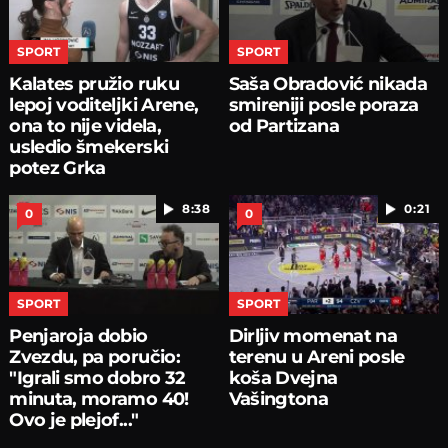
SPORT
SPORT
Kalates pružio ruku
Saša Obradović nikada
lepoj voditeljki Arene,
smireniji posle poraza
ona to nije videla,
od Partizana
usledio šmekerski
potez Grka
8:38
0:21
0
0
SPORT
SPORT
Penjaroja dobio
Dirljiv momenat na
Zvezdu, pa poručio:
terenu u Areni posle
"Igrali smo dobro 32
koša Dvejna
minuta, moramo 40!
Vašingtona
Ovo je plejof..."