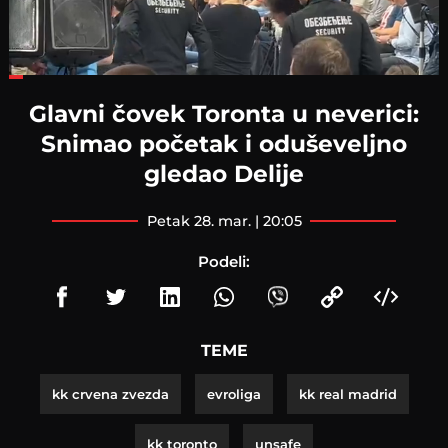
Loaded
:
30.98%
Glavni čovek Toronta u neverici:
Snimao početak i oduševeljno
gledao Delije
petak 28. mar. | 20:05
Podeli:
TEME
kk crvena zvezda
evroliga
kk real madrid
kk toronto
unsafe