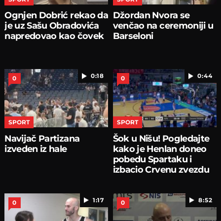
Ognjen Dobrić rekao da
Džordan Nvora se
je uz Sašu Obradovića
venčao na ceremoniji u
napredovao kao čovek
Barseloni
0:18
0:44
0
0
SPORT
SPORT
Navijač Partizana
Šok u Nišu! Pogledajte
izveden iz hale
kako je Henlan doneo
pobedu Spartaku i
izbacio Crvenu zvezdu
1:17
8:52
0
0