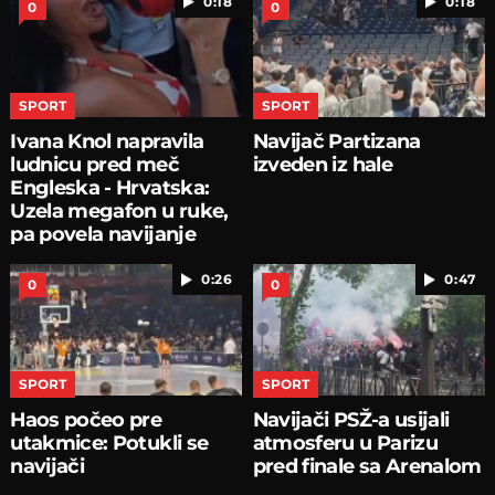
0:18
0:18
0
0
SPORT
SPORT
Ivana Knol napravila
Navijač Partizana
ludnicu pred meč
izveden iz hale
Engleska - Hrvatska:
Uzela megafon u ruke,
pa povela navijanje
0:26
0:47
0
0
SPORT
SPORT
Haos počeo pre
Navijači PSŽ-a usijali
utakmice: Potukli se
atmosferu u Parizu
navijači
pred finale sa Arenalom