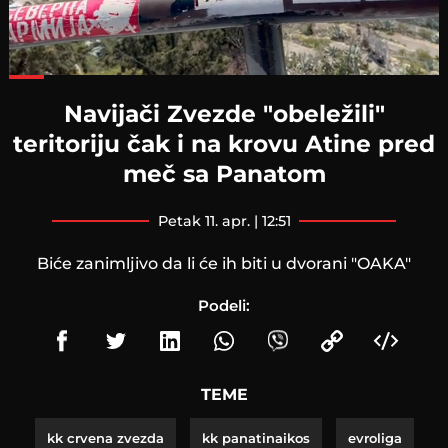
Loaded
:
68.08%
Navijači Zvezde "obeležili"
teritoriju čak i na krovu Atine pred
meč sa Panatom
petak 11. apr. | 12:51
Biće zanimljivo da li će ih biti u dvorani "OAKA"
Podeli:
TEME
kk crvena zvezda
kk panatinaikos
evroliga