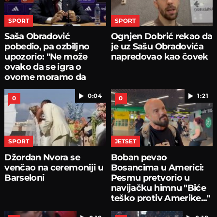
SPORT
SPORT
Saša Obradović
Ognjen Dobrić rekao da
pobedio, pa ozbiljno
je uz Sašu Obradovića
upozorio: "Ne može
napredovao kao čovek
ovako da se igra o
ovome moramo da
pričamo...
0:04
1:21
0
0
SPORT
JETSET
Džordan Nvora se
Boban pevao
venčao na ceremoniji u
Bosancima u Americi:
Barseloni
Pesmu pretvorio u
navijačku himnu "Biće
teško protiv Amerike..."