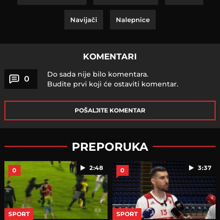
Navijači
Nalepnice
KOMENTARI
Do sada nije bilo komentara.
0
Budite prvi koji će ostaviti komentar.
POŠALJITE KOMENTAR
PREPORUKA
2:48
3:37
0
0
SPORT
SPORT