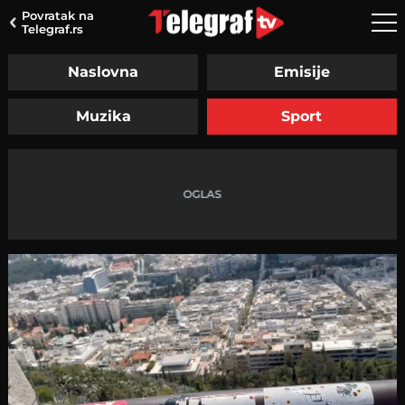
Povratak na
Telegraf.rs
Naslovna
Emisije
Muzika
Sport