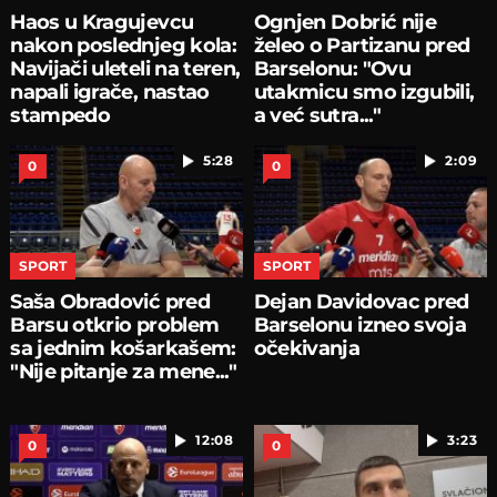
Haos u Kragujevcu
Ognjen Dobrić nije
nakon poslednjeg kola:
želeo o Partizanu pred
Navijači uleteli na teren,
Barselonu: "Ovu
napali igrače, nastao
utakmicu smo izgubili,
stampedo
a već sutra..."
5:28
2:09
0
0
SPORT
SPORT
Saša Obradović pred
Dejan Davidovac pred
Barsu otkrio problem
Barselonu izneo svoja
sa jednim košarkašem:
očekivanja
"Nije pitanje za mene..."
12:08
3:23
0
0