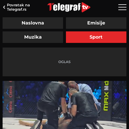
Povratak na
Telegraf.rs
Naslovna
Emisije
Muzika
Sport