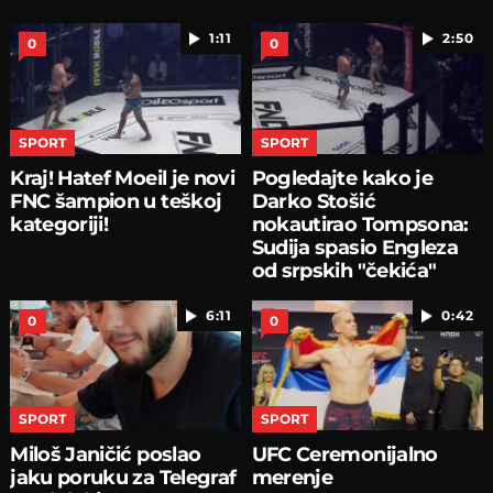
1:11
2:50
0
0
SPORT
SPORT
Kraj! Hatef Moeil je novi
Pogledajte kako je
FNC šampion u teškoj
Darko Stošić
kategoriji!
nokautirao Tompsona:
Sudija spasio Engleza
od srpskih "čekića"
6:11
0:42
0
0
SPORT
SPORT
Miloš Janičić poslao
UFC Ceremonijalno
jaku poruku za Telegraf
merenje