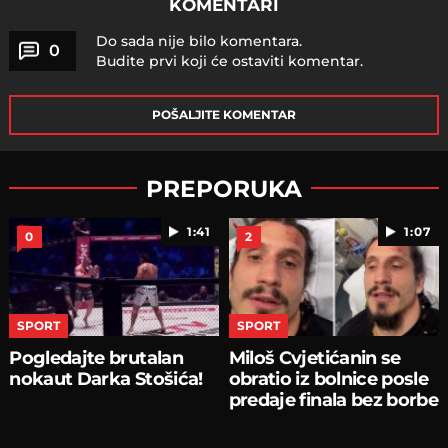
KOMENTARI
Do sada nije bilo komentara.
0
Budite prvi koji će ostaviti komentar.
POŠALJITE KOMENTAR
PREPORUKA
1:41
1:07
0
2
SPORT
SPORT
Pogledajte brutalan
Miloš Cvjetićanin se
nokaut Darka Stošića!
obratio iz bolnice posle
predaje finala bez borbe