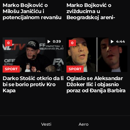
Marko Bojković o
Marko Bojković o
Milošu Janičiću i
zvižducima u
potencijalnom revanšu
Beogradskoj areni-
0:39
4:44
0
0
SPORT
SPORT
Darko Stošić otkrio da li
Oglasio se Aleksandar
bi se borio protiv Kro
Džoker Ilić i objasnio
Kapa
poraz od Đanija Barbira
Vesti
Aero