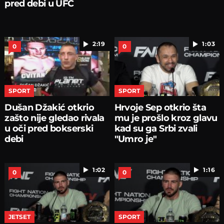
pred debi u UFC
2:19
1:03
0
0
SPORT
SPORT
Dušan Džakić otkrio
Hrvoje Sep otkrio šta
zašto nije gledao rivala
mu je prošlo kroz glavu
u oči pred bokserski
kad su ga Srbi zvali
debi
"Umro je"
1:02
1:16
0
0
JETSET
SPORT