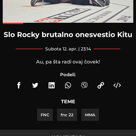
Loaded
:
100.00%
Slo Rocky brutalno onesvestio Kitu
subota 12. apr. | 23:14
Au, pa šta radi ovaj čovek!
Podeli:
TEME
FNC
fnc 22
MMA