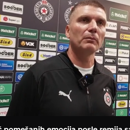
ć pomešanih emocija posle remija 