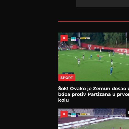
0
SPORT
Šok! Ovako je Zemun došao 
bdoa protiv Partizana u prv
kolu
0