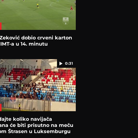
Zeković dobio crveni karton
 IMT-a u 14. minutu
0:31
ajte koliko navijača
ana će biti prisutno na meču
om Štrasen u Luksemburgu