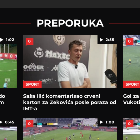
PREPORUKA
1:02
2:55
0
0
SPORT
SPORT
do
Saša Ilić komentarisao crveni
Gol za
om
karton za Zekovića posle poraza od
Vukoti
IMT-a
0:45
1:00
0
0