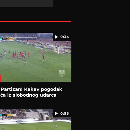
0:34
 Partizan! Kakav pogodak
ća iz slobodnog udarca
0:58