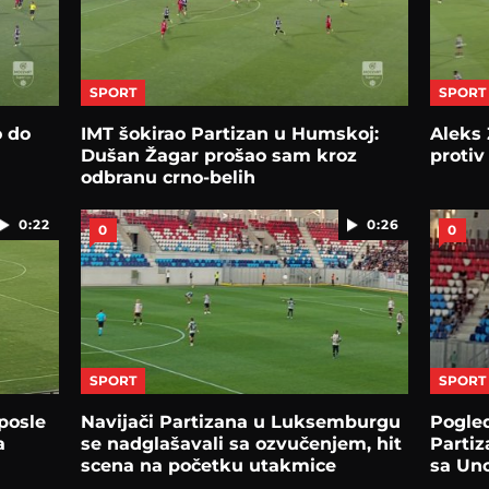
SPORT
SPORT
o do
IMT šokirao Partizan u Humskoj:
Aleks 
Dušan Žagar prošao sam kroz
protiv
odbranu crno-belih
0:22
0:26
0
0
SPORT
SPORT
posle
Navijači Partizana u Luksemburgu
Pogled
a
se nadglašavali sa ozvučenjem, hit
Partiz
scena na početku utakmice
sa Un