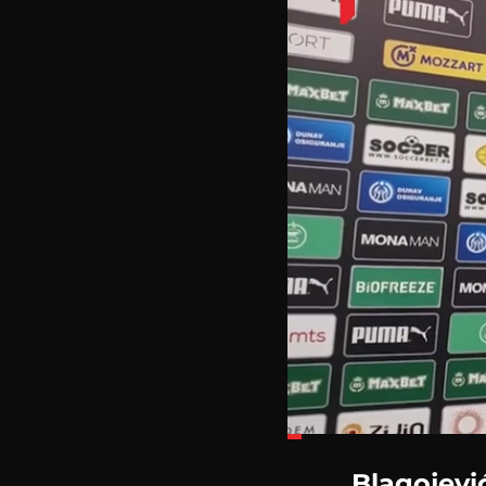
Loaded
:
15.26%
Blagojevi