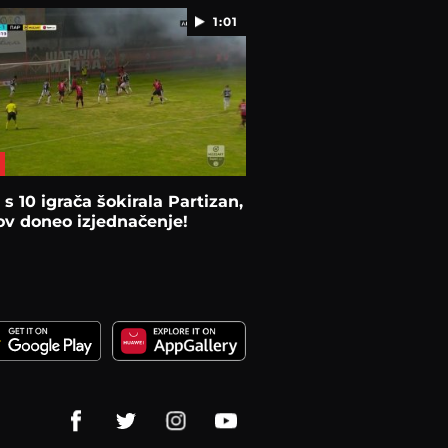
1:01
s 10 igrača šokirala Partizan,
v doneo izjednačenje!