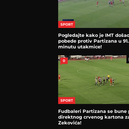
SPORT
Pogledajte kako je IMT doša
pobede protiv Partizana u 91.
minutu utakmice!
0
SPORT
Fudbaleri Partizana se bune 
direktnog crvenog kartona z
Zekovića!