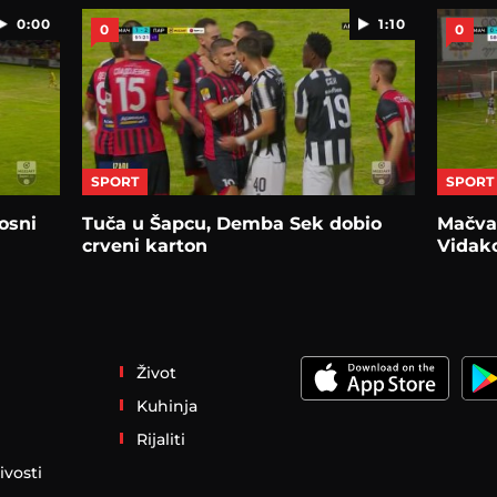
0:00
1:10
0
0
SPORT
SPORT
osni
Tuča u Šapcu, Demba Sek dobio
Mačva 
crveni karton
Vidako
Život
Kuhinja
Rijaliti
ivosti