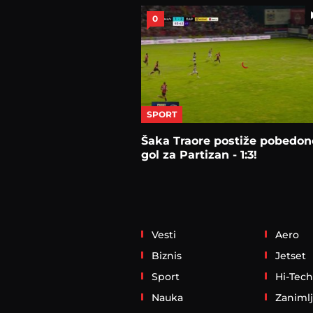
0
SPORT
Šaka Traore postiže pobedon
gol za Partizan - 1:3!
Vesti
Aero
Biznis
Jetset
Sport
Hi-Tech
Nauka
Zanimlj