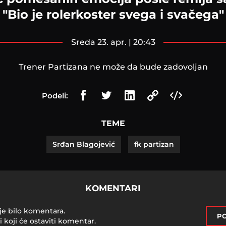
"Bio je rolerkoster svega i svačega"
sreda 23. apr. | 20:43
Trener Partizana ne može da bude zadovoljan
Podeli:
TEME
Srđan Blagojević
fk partizan
KOMENTARI
je bilo komentara.
PO
i koji će ostaviti komentar.