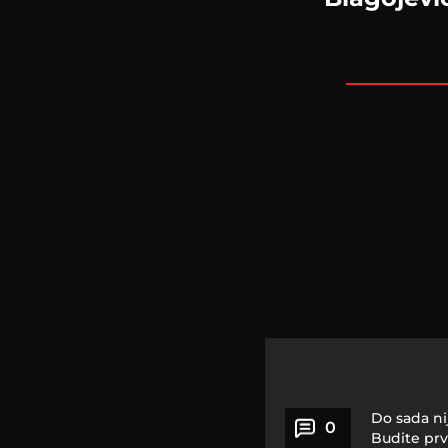
Do sada ni
0
Budite prv