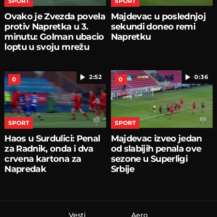
SPORT
SPORT
Ovako je Zvezda povela
Majdevac u poslednjoj
protiv Napretka u 3.
sekundi doneo remi
minutu: Golman ubacio
Napretku
loptu u svoju mrežu
2:52
0:36
0
0
SPORT
SPORT
Haos u Surdulici: Penal
Majdevac izveo jedan
za Radnik, onda i dva
od slabijih penala ove
crvena kartona za
sezone u Superligi
Napredak
Srbije
Vesti
Aero