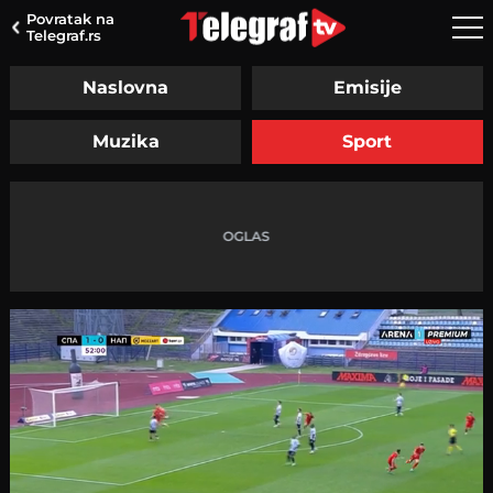
Povratak na
Telegraf.rs
Naslovna
Emisije
Muzika
Sport