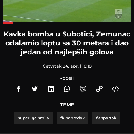
Loaded
:
60.56%
Kavka bomba u Subotici, Zemunac
odalamio loptu sa 30 metara i dao
jedan od najlepših golova
četvrtak 24. apr. | 18:18
Podeli:
TEME
superliga srbija
fk napredak
fk spartak