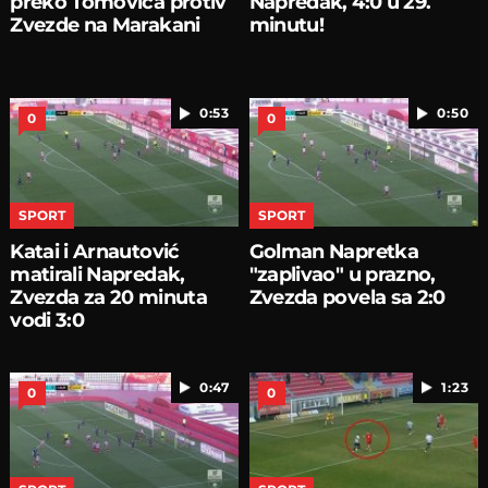
preko Tomovića protiv
Napredak, 4:0 u 29.
Zvezde na Marakani
minutu!
0:53
0:50
0
0
SPORT
SPORT
Katai i Arnautović
Golman Napretka
matirali Napredak,
"zaplivao" u prazno,
Zvezda za 20 minuta
Zvezda povela sa 2:0
vodi 3:0
0:47
1:23
0
0