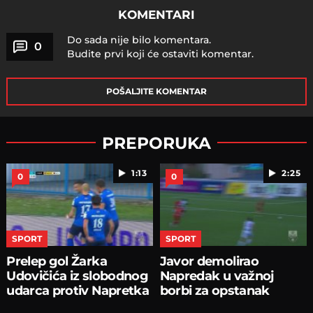
KOMENTARI
Do sada nije bilo komentara.
0
Budite prvi koji će ostaviti komentar.
POŠALJITE KOMENTAR
PREPORUKA
1:13
2:25
0
0
SPORT
SPORT
Prelep gol Žarka
Javor demolirao
Udovičića iz slobodnog
Napredak u važnoj
udarca protiv Napretka
borbi za opstanak