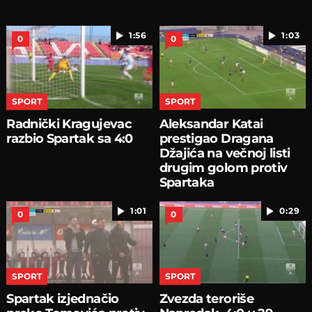
1:56
1:03
0
0
SPORT
SPORT
Radnički Kragujevac
Aleksandar Katai
razbio Spartak sa 4:0
prestigao Dragana
Džajića na večnoj listi
drugim golom protiv
Spartaka
1:01
0:29
0
0
SPORT
SPORT
Spartak izjednačio
Zvezda teroriše