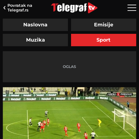
Povratak na
Telegraf.rs
Naslovna
Emisije
Muzika
Sport