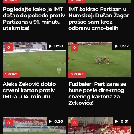
Pogledajte kako je IMT
IMT šokirao Partizan u
došao do pobede protiv
Humskoj: Dušan Žagar
Partizana u 91. minutu
prošao sam kroz
utakmice!
odbranu crno-belih
0:58
0:22
0
0
SPORT
SPORT
Aleks Zeković dobio
Fudbaleri Partizana se
crveni karton protiv
bune posle direktnog
IMT-a u 14. minutu
crvenog kartona za
Zekovića!
0:26
0:31
0
0