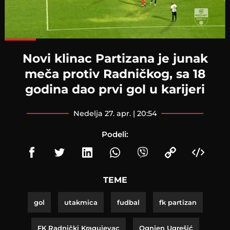
Loaded
:
100.00%
Novi klinac Partizana je junak
meča protiv Radničkog, sa 18
godina dao prvi gol u karijeri
nedelja 27. apr. | 20:54
Podeli:
TEME
gol
utakmica
fudbal
fk partizan
FK Radnički Kragujevac
Ognjen Ugrešić