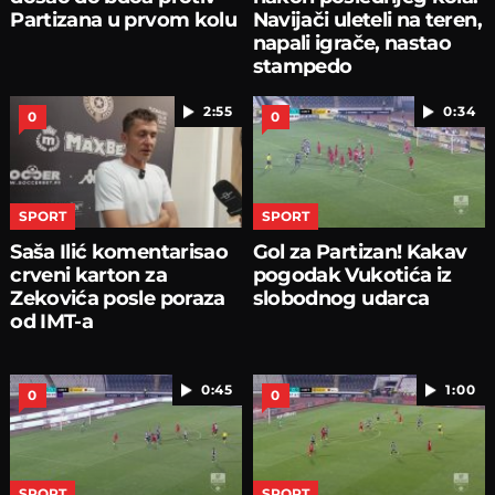
Partizana u prvom kolu
Navijači uleteli na teren,
napali igrače, nastao
stampedo
2:55
0:34
0
0
SPORT
SPORT
Saša Ilić komentarisao
Gol za Partizan! Kakav
crveni karton za
pogodak Vukotića iz
Zekovića posle poraza
slobodnog udarca
od IMT-a
0:45
1:00
0
0
SPORT
SPORT