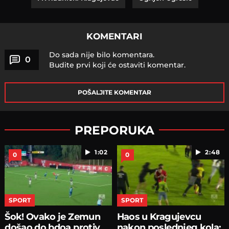
KOMENTARI
Do sada nije bilo komentara.
0
Budite prvi koji će ostaviti komentar.
POŠALJITE KOMENTAR
PREPORUKA
1:02
2:48
0
0
SPORT
SPORT
Šok! Ovako je Zemun
Haos u Kragujevcu
došao do bdoa protiv
nakon poslednjeg kola: