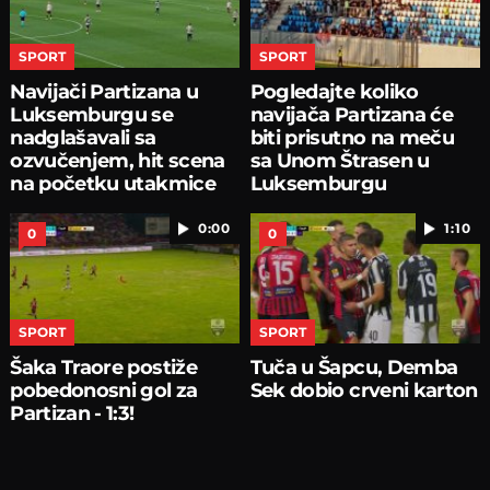
SPORT
SPORT
Navijači Partizana u
Pogledajte koliko
Luksemburgu se
navijača Partizana će
nadglašavali sa
biti prisutno na meču
ozvučenjem, hit scena
sa Unom Štrasen u
na početku utakmice
Luksemburgu
0:00
1:10
0
0
SPORT
SPORT
Šaka Traore postiže
Tuča u Šapcu, Demba
pobedonosni gol za
Sek dobio crveni karton
Partizan - 1:3!