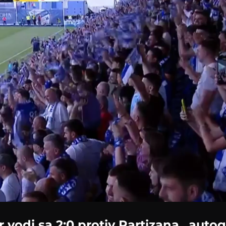
Loaded
:
100.00%
 vodi sa 2:0 protiv Partizana,. aut