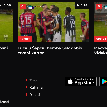
0:00
1:10
0
0
SPORT
SPORT
osni
Tuča u Šapcu, Demba Sek dobio
Mačva 
crveni karton
Vidako
Život
Kuhinja
Rijaliti
ivosti