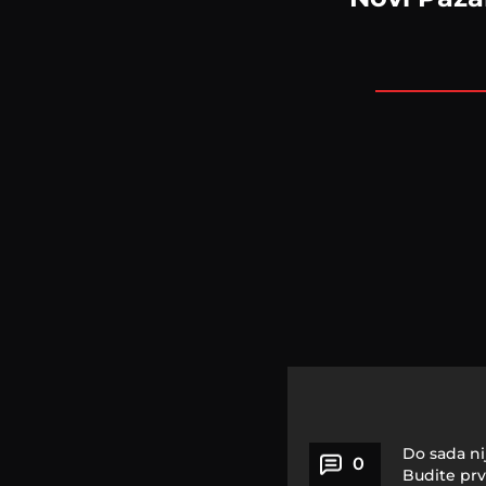
Do sada ni
0
Budite prv