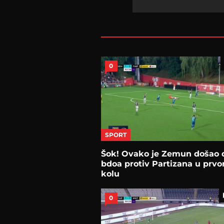
0
SPORT
Šok! Ovako je Zemun došao 
bdoa protiv Partizana u prv
kolu
0