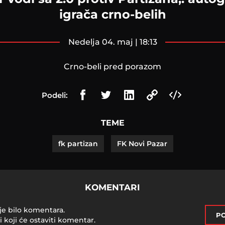
igrača crno-belih
nedelja 04. maj | 18:13
Crno-beli pred porazom
Podeli:
TEME
fk partizan
FK Novi Pazar
KOMENTARI
je bilo komentara.
PO
i koji će ostaviti komentar.