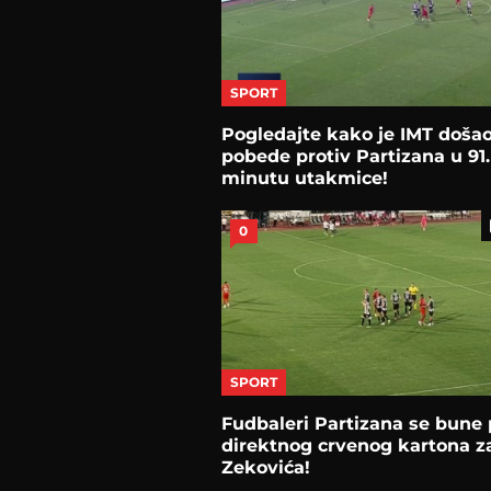
SPORT
Pogledajte kako je IMT doša
pobede protiv Partizana u 91.
minutu utakmice!
0
SPORT
Fudbaleri Partizana se bune 
direktnog crvenog kartona z
Zekovića!