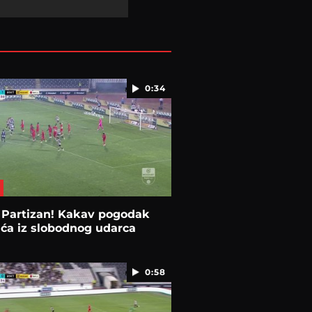
0:34
 Partizan! Kakav pogodak
ća iz slobodnog udarca
0:58