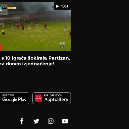
1:01
s 10 igrača šokirala Partizan,
v doneo izjednačenje!