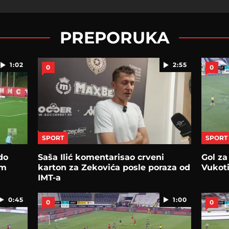
PREPORUKA
1:02
2:55
0
0
SPORT
SPORT
do
Saša Ilić komentarisao crveni
Gol za
om
karton za Zekovića posle poraza od
Vukoti
IMT-a
0:45
1:00
0
0