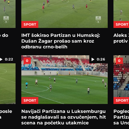
SPORT
SPORT
o do
IMT šokirao Partizan u Humskoj:
Aleks 
Dušan Žagar prošao sam kroz
protiv
odbranu crno-belih
0:22
0:26
0
0
SPORT
SPORT
posle
Navijači Partizana u Luksemburgu
Pogled
a
se nadglašavali sa ozvučenjem, hit
Partiz
scena na početku utakmice
sa Un