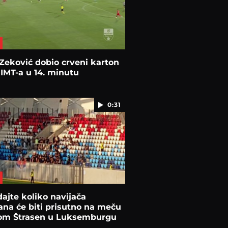
Zeković dobio crveni karton
 IMT-a u 14. minutu
0:31
ajte koliko navijača
ana će biti prisutno na meču
om Štrasen u Luksemburgu