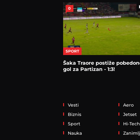
0
SPORT
Šaka Traore postiže pobedon
gol za Partizan - 1:3!
Vesti
Aero
Biznis
Jetset
Sport
Hi-Tech
Nauka
Zanimlj