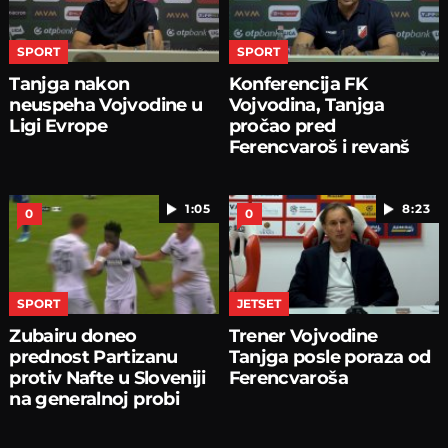
SPORT
SPORT
Tanjga nakon
Konferencija FK
neuspeha Vojvodine u
Vojvodina, Tanjga
Ligi Evrope
pročao pred
Ferencvaroš i revanš
1:05
8:23
0
0
SPORT
JETSET
Zubairu doneo
Trener Vojvodine
prednost Partizanu
Tanjga posle poraza od
protiv Nafte u Sloveniji
Ferencvaroša
na generalnoj probi