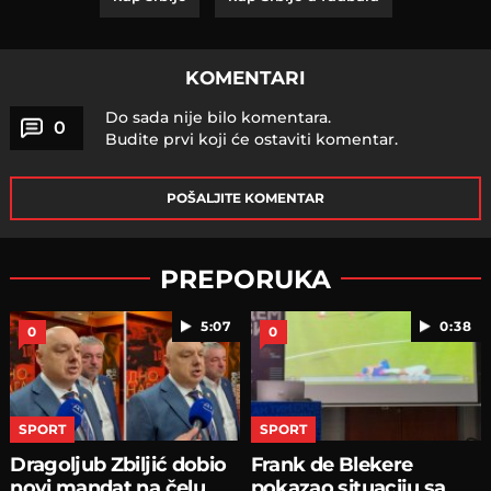
KOMENTARI
Do sada nije bilo komentara.
0
Budite prvi koji će ostaviti komentar.
POŠALJITE KOMENTAR
PREPORUKA
5:07
0:38
0
0
SPORT
SPORT
Dragoljub Zbiljić dobio
Frank de Blekere
novi mandat na čelu
pokazao situaciju sa