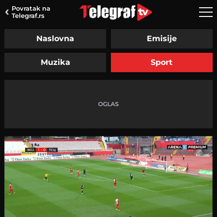
Povratak na
Telegraf.rs
Naslovna
Emisije
Muzika
Sport