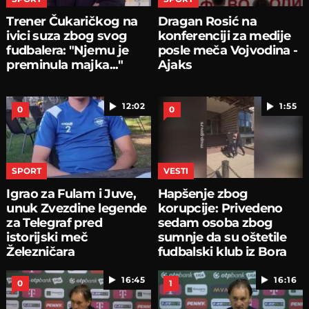
Trener Čukaričkog na
Dragan Rosić na
ivici suza zbog svog
konferenciji za medije
fudbalera: "Njemu je
posle meča Vojvodina -
preminula majka..."
Ajaks
12:02
1:55
0
0
SPORT
VESTI
Igrao za Fulam i Juve,
Hapšenje zbog
unuk Zvezdine legende
korupcije: Privedeno
za Telegraf pred
sedam osoba zbog
istorijski meč
sumnje da su oštetile
Železničara
fudbalski klub iz Bora
16:45
16:16
0
1