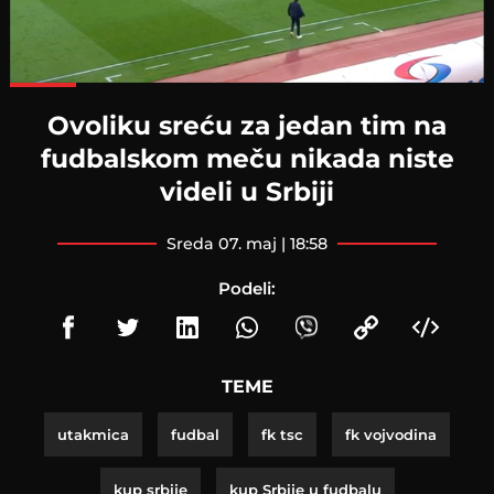
Loaded
:
100.00%
Ovoliku sreću za jedan tim na
fudbalskom meču nikada niste
videli u Srbiji
sreda 07. maj | 18:58
Podeli:
TEME
utakmica
fudbal
fk tsc
fk vojvodina
kup srbije
kup Srbije u fudbalu