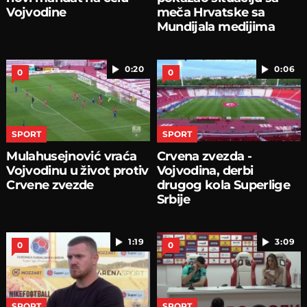
Vojvodine
meča Hrvatske sa
Mundijala medijima
0:20
0:06
0
0
SPORT
SPORT
Mulahusejnović vraća
Crvena zvezda -
Vojvodinu u život protiv
Vojvodina, derbi
Crvene zvezde
drugog kola Superlige
Srbije
1:19
3:09
0
0
SPORT
SPORT