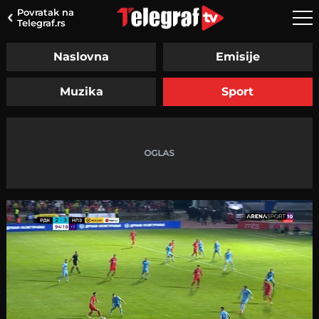
Povratak na
Telegraf.rs
Naslovna
Emisije
Muzika
Sport