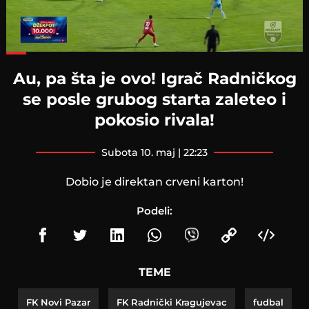
Loaded
:
63.92%
Au, pa šta je ovo! Igrač Radničkog
se posle grubog starta zaleteo i
pokosio rivala!
subota 10. maj | 22:23
Dobio je direktan crveni karton!
Podeli:
TEME
FK Novi Pazar
FK Radnički Kragujevac
fudbal