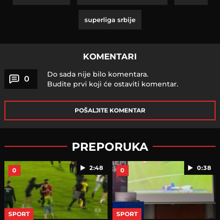
superliga srbije
KOMENTARI
Do sada nije bilo komentara.
0
Budite prvi koji će ostaviti komentar.
POŠALJITE KOMENTAR
PREPORUKA
2:48
0:38
0
0
SPORT
SPORT