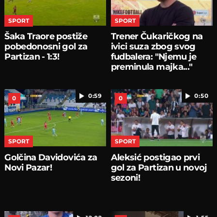
SPORT
SPORT
Šaka Traore postiže
Trener Čukaričkog na
pobedonosni gol za
ivici suza zbog svog
Partizan - 1:3!
fudbalera: "Njemu je
preminula majka..."
0:59
0:50
0
0
SPORT
SPORT
Golčina Davidovića za
Aleksić postigao prvi
Novi Pazar!
gol za Partizan u novoj
sezoni!