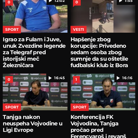
12:02
1:55
0
0
SPORT
VESTI
Igrao za Fulam i Juve,
Hapšenje zbog
unuk Zvezdine legende
korupcije: Privedeno
za Telegraf pred
sedam osoba zbog
istorijski meč
sumnje da su oštetile
Železničara
fudbalski klub iz Bora
16:45
16:16
0
1
SPORT
SPORT
Tanjga nakon
Konferencija FK
neuspeha Vojvodine u
Vojvodina, Tanjga
Ligi Evrope
pročao pred
Ferencvaroš i revanš