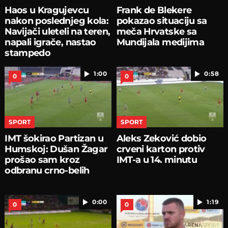
Haos u Kragujevcu
Frank de Blekere
nakon poslednjeg kola:
pokazao situaciju sa
Navijači uleteli na teren,
meča Hrvatske sa
napali igrače, nastao
Mundijala medijima
stampedo
1:00
0:58
0
0
SPORT
SPORT
IMT šokirao Partizan u
Aleks Zeković dobio
Humskoj: Dušan Žagar
crveni karton protiv
prošao sam kroz
IMT-a u 14. minutu
odbranu crno-belih
0:00
1:19
0
0