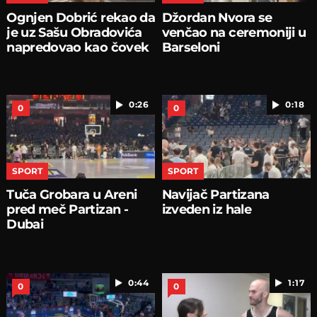
Ognjen Dobrić rekao da
Džordan Nvora se
je uz Sašu Obradovića
venčao na ceremoniji u
napredovao kao čovek
Barseloni
0:26
0:18
0
0
SPORT
SPORT
Tuča Grobara u Areni
Navijač Partizana
pred meč Partizan -
izveden iz hale
Dubai
0:44
1:17
0
0