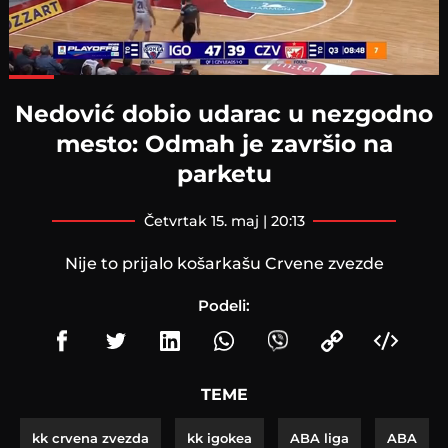
Loaded
:
97.41%
Nedović dobio udarac u nezgodno
mesto: Odmah je završio na
parketu
četvrtak 15. maj | 20:13
Nije to prijalo košarkašu Crvene zvezde
Podeli:
TEME
kk crvena zvezda
kk igokea
ABA liga
ABA