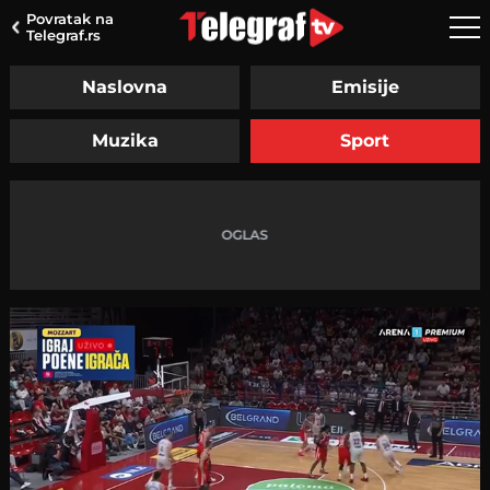
Povratak na
Telegraf.rs
Naslovna
Emisije
Muzika
Sport