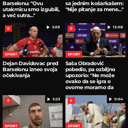
Barselonu: "Ovu
sa jednim košarkašem:
utakmicu smo izgubili,
"Nije pitanje za mene..."
a već sutra..."
2:09
12:08
0
0
SPORT
SPORT
Dejan Davidovac pred
Saša Obradović
Barselonu izneo svoja
pobedio, pa ozbiljno
očekivanja
upozorio: "Ne može
ovako da se igra o
ovome moramo da
pričamo...
3:23
0:04
0
0
SPORT
SPORT