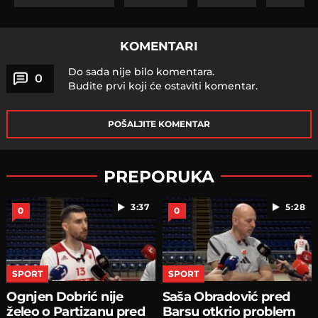
KOMENTARI
Do sada nije bilo komentara.
0
Budite prvi koji će ostaviti komentar.
POŠALJITE KOMENTAR
PREPORUKA
3:37
5:28
0
0
SPORT
SPORT
Ognjen Dobrić nije
Saša Obradović pred
želeo o Partizanu pred
Barsu otkrio problem