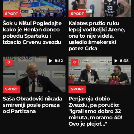
SPORT
SPORT
Šok u Nišu! Pogledajte
Kalates pružio ruku
kako je Henlan doneo
lepoj voditeljki Arene,
pobedu Spartaku i
ona to nije videla,
izbacio Crvenu zvezdu
usledio šmekerski
potez Grka
8:52
8:38
0
0
SPORT
SPORT
Saša Obradović nikada
Penjaroja dobio
smireniji posle poraza
Zvezdu, pa poručio:
od Partizana
"Igrali smo dobro 32
minuta, moramo 40!
Ovo je plejof..."